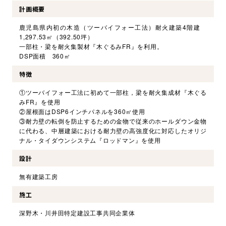
計画概要
鹿児島県内初の木造（ツーバイフォー工法）耐火建築4階建
1,297.53㎡（392.50坪）
一部柱・梁を耐火集製材『木ぐるみFR』を利用。
DSP面積 360㎡
特徴
①ツーバイフォー工法に初めて一部柱，梁を耐火集成材『木ぐる
みFR』を使用
②屋根面はDSP6インチパネルを360㎡使用
③耐力壁の転倒を防止するための金物で従来のホールダウン金物
に代わる、中層建築における耐力壁の高強度化に対応したオリジ
ナル・タイダウンシステム『ロッドマン』を使用
設計
無有建築工房
施工
深野木・川井田特定建設工事共同企業体