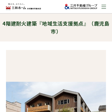
4階建耐火建築『地域生活支援拠点』（鹿児島
お問い合わせ
市）
資料請求はこちら
（外部サイトへのリンク）
事業本部案内
事業内容
建築実例
取扱商品