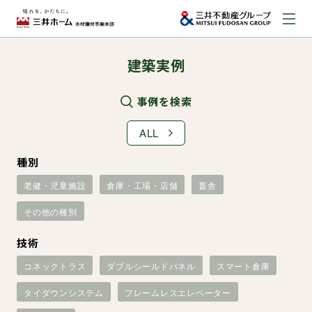
建築実例
お問い合わせ
資料請求はこちら
（外部サイトへのリンク）
事例を検索
ALL
事業本部案内
種別
老健・児童施設
倉庫・工場・店舗
畜舎
事業内容
その他の種別
建築実例
技術
コネックトラス
ダブルシールドパネル
スマート倉庫
取扱商品
タイダウンシステム
フレームレスエレベーター