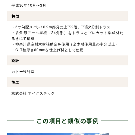
平成30年10月〜3月
特徴
・5寸勾配スパン16.9m部分に上下2段、下段2分割トラス
・多角形アール屋根（24角形）をトラスとプレカット集成材た
るきにて構成
・神奈川県産材木材補助金を使用（全木材使用量の半分以上）
・CLT桧厚さ60mmを仕上げ材として使用
設計
カトー設計室
施工
株式会社 アイグステック
この項目と類似の事例