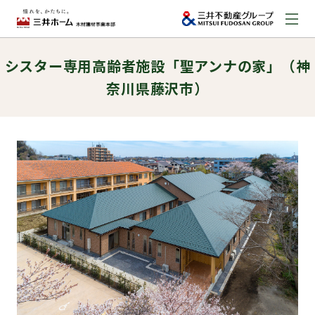
シスター専用高齢者施設「聖アンナの家」（神
お問い合わせ
奈川県藤沢市）
資料請求はこちら
（外部サイトへのリンク）
事業本部案内
事業内容
建築実例
取扱商品