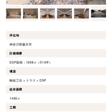
環境・社会への取り組み
モッケン便り
所在地
トピックス一覧
神奈川県藤沢市
イベントレポート一覧
計画概要
DSP面積：1698㎡（514坪）
構造
軸組工法 + トラス + DSP
延床面積
1466㎡
工期