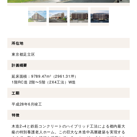
環境・社会への取り組み
モッケン便り
所在地
トピックス一覧
東京都足立区
イベントレポート一覧
計画概要
延床面積：9789.47m²（2961.31坪）
1階RC造 2階〜5階（2X4工法）W造
工期
平成28年6月竣工
特徴
木造2×4と鉄筋コンクリートのハイブリッド工法による都内最大
級の特別養護老人ホーム。この巨大な木造中高層建築を実現する