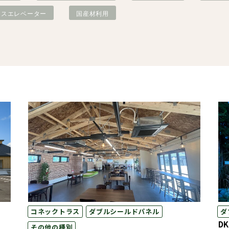
レスエレベーター
国産材利用
ダブルシールドパネル
造作材・
木造畜舎
タイダウンシステム
フレーム
「ロッドマン」
NLTコンテナ
コネックトラス
ダブルシールドパネル
ダ
D
その他の種別