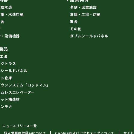
規模木造
老健・児童施設
倉庫・木造店舗
倉庫・工場・店舗
畜舎
畜舎
材
その他
材・設備機器
ダブルシールドパネル
商品
R工法
ックトラス
ルシールドパネル
ート倉庫
ダウンシステム「ロッドマン」
ームレスエレベーター
カット構造材
コンテナ
ニュースリリース一覧
個人情報の取扱いについて
Cookieおよびアクセスログについて
サイト