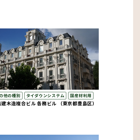
の他の種別
タイダウンシステム
国産材利用
階建木造複合ビル 各務ビル （東京都豊島区）