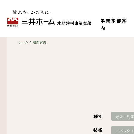
事業本部案
内
ホーム
建築実例
事業本部情報
老健・児童施設
M-HR工法（木造で
構造材
種別
老健・児
ティ）
技術
コネック