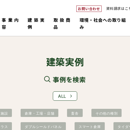
資料請求はこ
お問い合わせ
事業内
建築実
取扱商
環境・社会への取り組
容
例
品
み
建築実例
事例を検索
ALL
ダブルシ
つくるピロ
倉庫・工場・店舗
中大規模
畜舎
販売・施工
コネックトラス
設計・積
国産材
童施設
倉庫・工場・店舗
畜舎
その他の種別
トラス
ダブルシールドパネル
スマート倉庫
タイダ