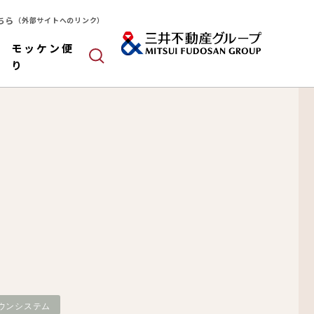
ちら
（外部サイトへのリンク）
モッケン便
り
ールドパネル
木造
算
ウンシステム