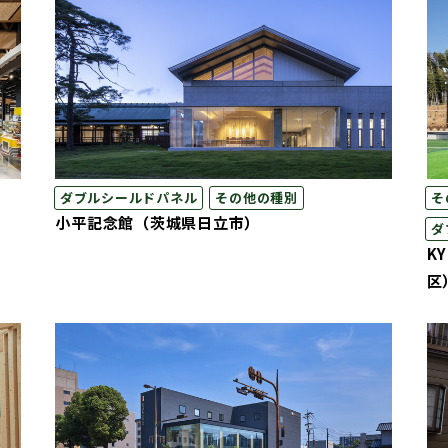
ダブルシールドパネル
その他の種別
そ
小平記念館（茨城県日立市）
ダ
K
区