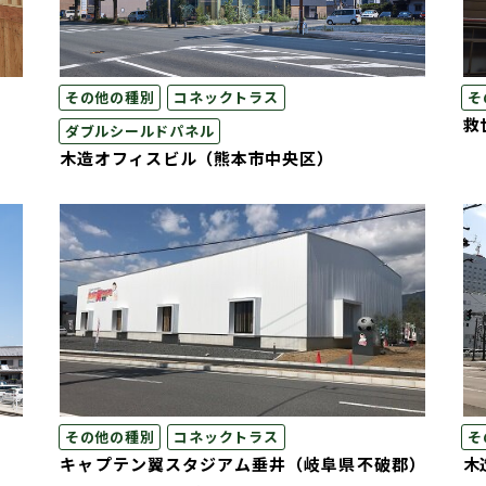
その他の種別
コネックトラス
そ
救
ダブルシールドパネル
木造オフィスビル（熊本市中央区）
その他の種別
コネックトラス
そ
キャプテン翼スタジアム垂井（岐阜県不破郡）
木