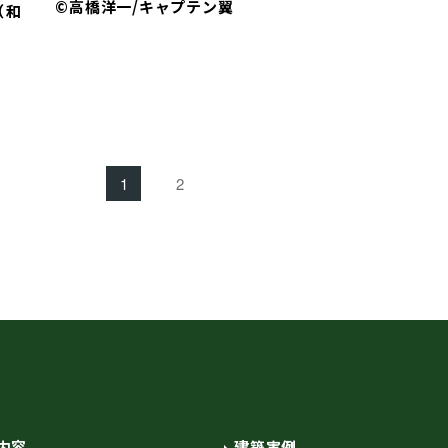
©高橋洋一/キャプテン翼
（和
1
2
内容
建築実例