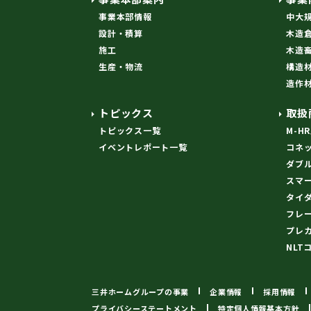
事業本部情報
中大
設計・積算
木造
施工
木造
生産・物流
構造
造作
トピックス
取扱
トピックス一覧
M-H
イベントレポート一覧
コネ
ダブ
スマ
タイ
フレ
プレ
NLT
三井ホームグループの事業
企業情報
採用情報
プライバシーステートメント
特定個人情報基本方針