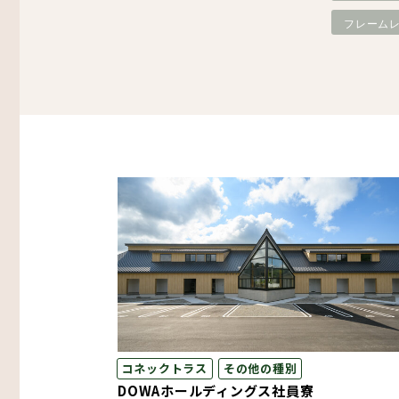
フレーム
その他
生産・物流
木造倉庫・木造店舗
スマート倉庫
プレカット構造材
コネックトラス
その他の種別
DOWAホールディングス社員寮