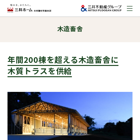
木造畜舎
お問い合わせ
資料請求はこちら
（外部サイトへのリンク）
年間200棟を超える木造畜舎に
事業本部案内
木質トラスを供給
事業内容
建築実例
取扱商品