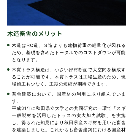
環境・社会への取り組み
モッケン便り
木造畜舎のメリット
木造はRC造、Ｓ造よりも建物荷重の軽量化が図れる
トピックス一覧
ため、基礎を含めたトータルでのコストダウンが可能
イベントレポート一覧
となります。
木質トラス構造は、小さい部材断面で大空間を構成す
ることが可能です。木質トラスは工場生産のため、現
場施工も少なく、工期の短縮が期待できます。
畜舎建築において、国産材の利用に取り組んでいま
す。
平成31年に秋田県立大学との共同研究の一環で「スギ
一般製材を活用したトラスの実大加力試験」を実施
し、得られた知見により秋田県産スギ材を用いた畜舎
を建築しました。これからも畜舎建築における国産材