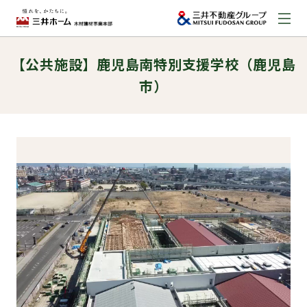
【公共施設】鹿児島南特別支援学校（鹿児島
お問い合わせ
市）
資料請求はこちら
（外部サイトへのリンク）
事業本部案内
事業内容
建築実例
取扱商品