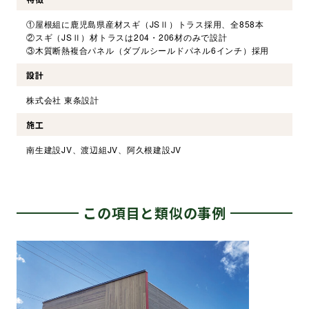
①屋根組に鹿児島県産材スギ（JSⅡ）トラス採用、全858本
②スギ（JSⅡ）材トラスは204・206材のみで設計
③木質断熱複合パネル（ダブルシールドパネル6インチ）採用
設計
株式会社 東条設計
施工
南生建設JV、渡辺組JV、阿久根建設JV
この項目と類似の事例