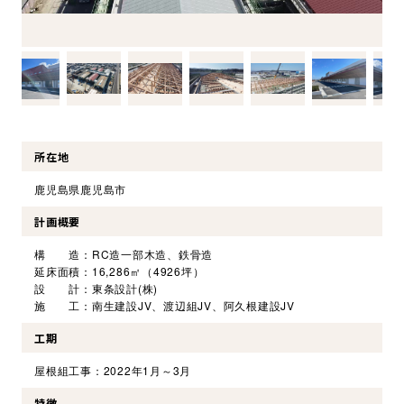
環境・社会への取り組み
モッケン便り
トピックス一覧
所在地
イベントレポート一覧
鹿児島県鹿児島市
計画概要
構 造：RC造一部木造、鉄骨造
延床面積：16,286㎡（4926坪）
設 計：東条設計(株)
施 工：南生建設JV、渡辺組JV、阿久根建設JV
工期
屋根組工事：2022年1月～3月
特徴