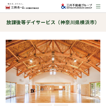
放課後等デイサービス（神奈川県横浜市）
お問い合わせ
資料請求はこちら
（外部サイトへのリンク）
事業本部案内
事業内容
建築実例
取扱商品