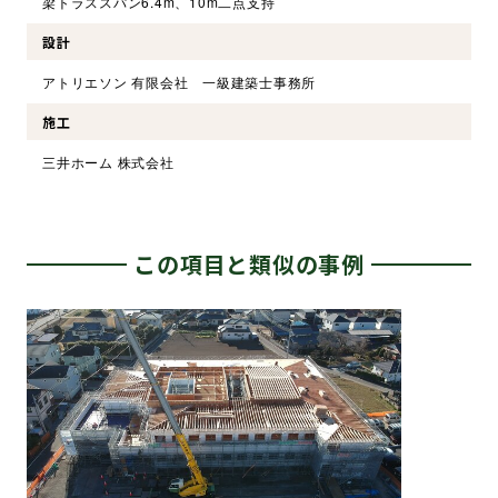
梁トラススパン6.4m、10m二点支持
設計
アトリエソン 有限会社 一級建築士事務所
施工
三井ホーム 株式会社
この項目と類似の事例