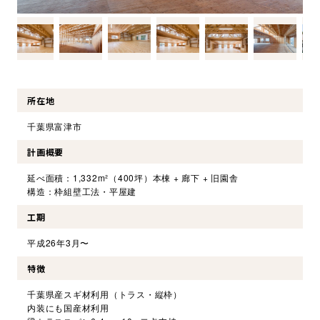
環境・社会への取り組み
モッケン便り
所在地
トピックス一覧
千葉県富津市
イベントレポート一覧
計画概要
延べ面積：1,332m²（400坪）本棟 + 廊下 + 旧園舎
構造：枠組壁工法・平屋建
工期
平成26年3月〜
特徴
千葉県産スギ材利用（トラス・縦枠）
内装にも国産材利用