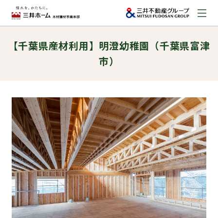
【千葉県産材利用】明澄幼稚園（千葉県富津
お問い合わせ
市）
資料請求はこちら
（外部サイトへのリンク）
事業本部案内
事業内容
建築実例
取扱商品