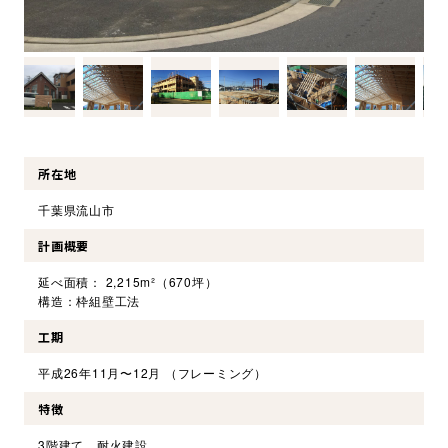
環境・社会への取り組み
モッケン便り
トピックス一覧
所在地
イベントレポート一覧
千葉県流山市
計画概要
延べ面積： 2,215m²（670坪）
構造：枠組壁工法
工期
平成26年11月〜12月 （フレーミング）
特徴
3階建て 耐火建設