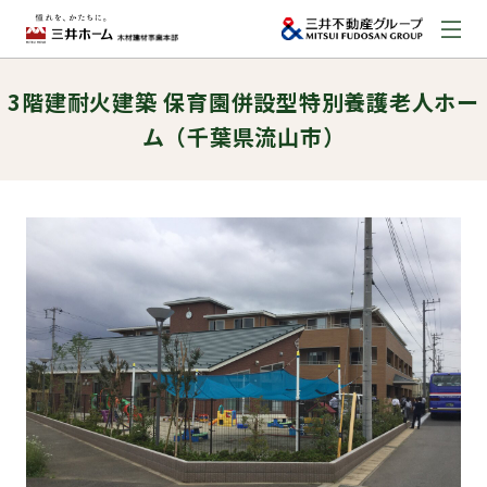
3階建耐火建築 保育園併設型特別養護老人ホー
お問い合わせ
ム（千葉県流山市）
資料請求はこちら
（外部サイトへのリンク）
事業本部案内
事業内容
建築実例
取扱商品