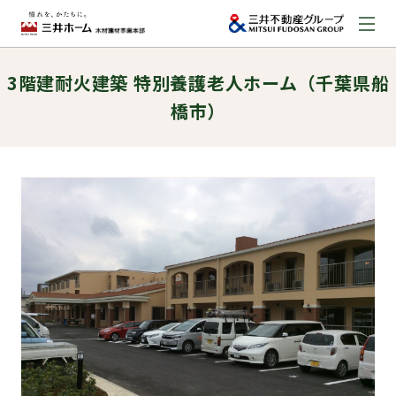
3階建耐火建築 特別養護老人ホーム（千葉県船
お問い合わせ
橋市）
資料請求はこちら
（外部サイトへのリンク）
事業本部案内
事業内容
建築実例
取扱商品