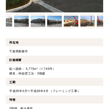
環境・社会への取り組み
モッケン便り
トピックス一覧
所在地
イベントレポート一覧
千葉県船橋市
計画概要
延べ面積： 5,775m²（1,745坪）
構造：枠組壁工法・3階建
工期
平成26年2月〜平成26年4月 （フレーミング工事）
特徴
3階建 耐火建築