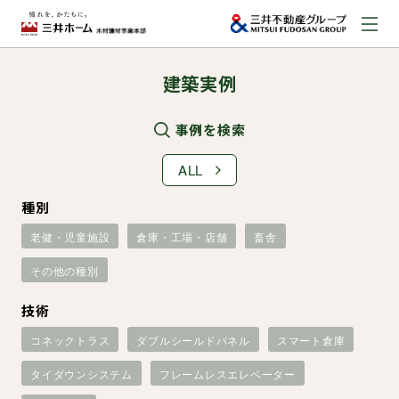
建築実例
お問い合わせ
資料請求はこちら
（外部サイトへのリンク）
事例を検索
ALL
事業本部案内
種別
老健・児童施設
倉庫・工場・店舗
畜舎
事業内容
その他の種別
建築実例
技術
コネックトラス
ダブルシールドパネル
スマート倉庫
取扱商品
タイダウンシステム
フレームレスエレベーター