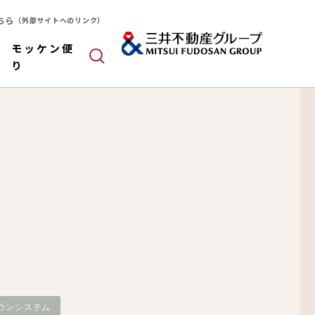
ちら
（外部サイトへのリンク）
モッケン便
り
ールドパネル
木造
算
ウンシステム