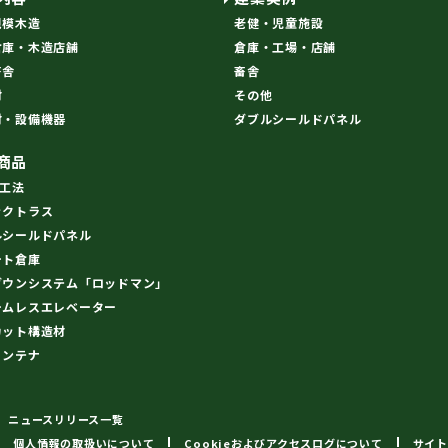
規模木造
老健・児童施設
倉庫・木造店舗
倉庫・工場・店舗
畜舎
畜舎
材
その他
材・設備機器
ダブルシールドパネル
商品
R工法
ックトラス
ルシールドパネル
ート倉庫
ダウンシステム「ロッドマン」
ームレスエレベーター
カット構造材
コンテナ
ニュースリリース一覧
個人情報の取扱いについて
Cookieおよびアクセスログについて
サイト