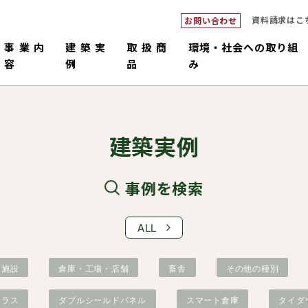
資料請求はこ
お問い合わせ
事業内
建築実
取扱商
環境・社会への取り組
容
例
品
み
建築実例
事例を検索
ALL
ダブルシ
つくるピロ
倉庫・工場・店舗
中大規模
畜舎
販売・施工
コネックトラス
設計・積
国産材
童施設
倉庫・工場・店舗
畜舎
その他の種別
トラス
ダブルシールドパネル
スマート倉庫
タイダ