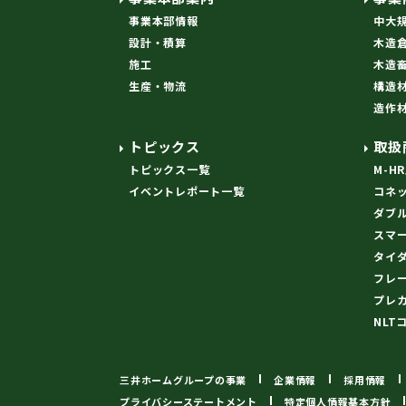
事業本部情報
中大
設計・積算
木造
施工
木造
生産・物流
構造
造作
トピックス
取扱
トピックス一覧
M-H
イベントレポート一覧
コネ
ダブ
スマ
タイ
フレ
プレ
NLT
三井ホームグループの事業
企業情報
採用情報
プライバシーステートメント
特定個人情報基本方針