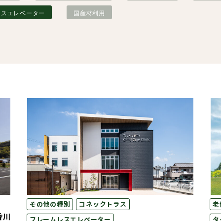
レスエレベーター
国産材利用
ダブルシールドパネル
造作材・
木造畜舎
タイダウンシステム
フレーム
「ロッドマン」
NLTコンテナ
その他の種別
コネックトラス
老
香川
フレームレスエレベーター
タ