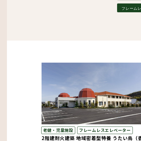
フレーム
その他
生産・物流
木造倉庫・木造店舗
スマート倉庫
プレカット構造材
老健・児童施設
フレームレスエレベーター
2階建耐火建築 地域密着型特養 うたい鳥（