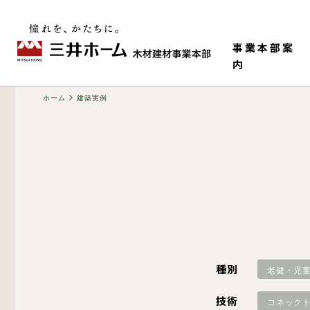
事業本部案
内
ホーム
建築実例
事業本部情報
老健・児童施設
M-HR工法（木造で
構造材
種別
老健・児
ティ）
技術
コネック