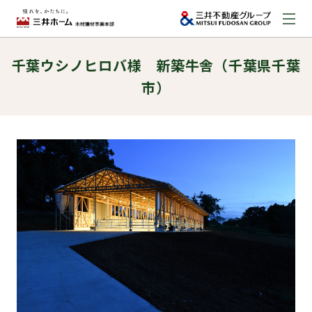
千葉ウシノヒロバ様 新築牛舎（千葉県千葉
お問い合わせ
市）
資料請求はこちら
（外部サイトへのリンク）
事業本部案内
事業内容
建築実例
取扱商品