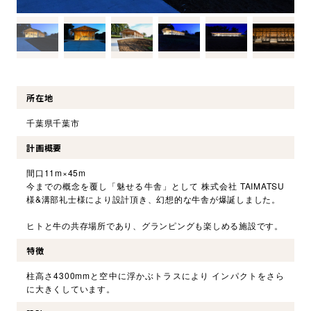
環境・社会への取り組み
モッケン便り
所在地
トピックス一覧
千葉県千葉市
イベントレポート一覧
計画概要
間口11m×45m
今までの概念を覆し「魅せる牛舎」として 株式会社 TAIMATSU
様&溝部礼士様により設計頂き、幻想的な牛舎が爆誕しました。
ヒトと牛の共存場所であり、グランピングも楽しめる施設です。
特徴
柱高さ4300mmと空中に浮かぶトラスにより インパクトをさら
に大きくしています。