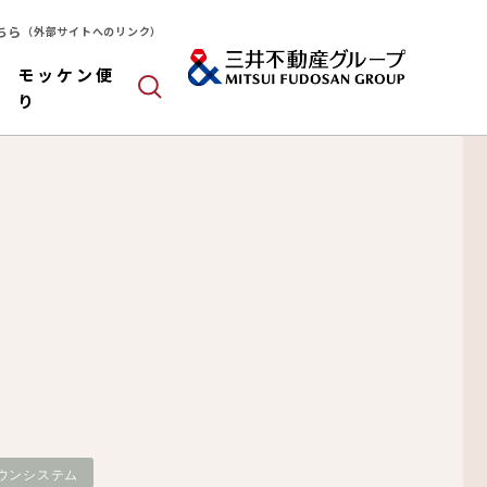
ちら
（外部サイトへのリンク）
モッケン便
り
ールドパネル
木造
算
ウンシステム