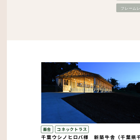
フレーム
その他
生産・物流
木造倉庫・木造店舗
スマート倉庫
プレカット構造材
畜舎
コネックトラス
千葉ウシノヒロバ様 新築牛舎（千葉県