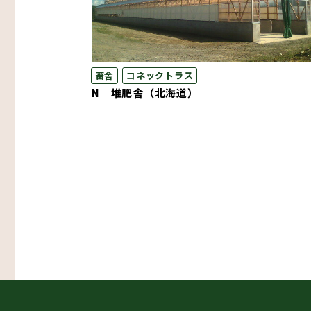
畜舎
コネックトラス
N 堆肥舎（北海道）