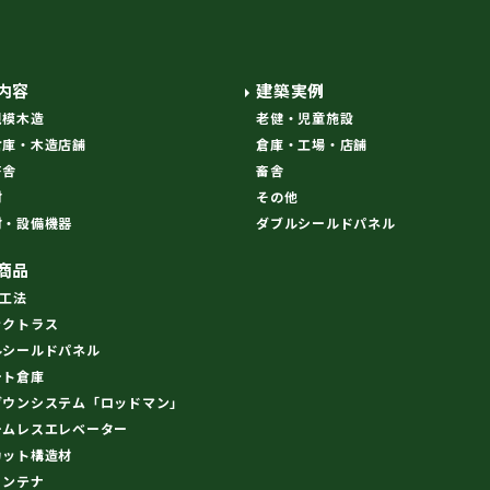
内容
建築実例
規模木造
老健・児童施設
倉庫・木造店舗
倉庫・工場・店舗
畜舎
畜舎
材
その他
材・設備機器
ダブルシールドパネル
商品
R工法
ックトラス
ルシールドパネル
ート倉庫
ダウンシステム「ロッドマン」
ームレスエレベーター
カット構造材
コンテナ