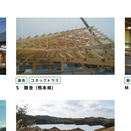
畜舎
コネックトラス
畜
S 豚舎（熊本県）
M