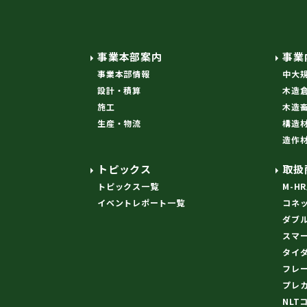
事業本部案内
事業
事業本部情報
中大
設計・積算
木造
施工
木造
生産・物流
構造
造作
トピックス
取扱
トピックス一覧
M-H
イベントレポート一覧
コネ
ダブ
スマ
タイ
フレ
プレ
NLT