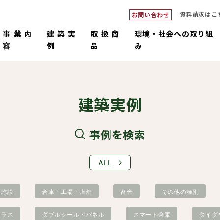
資料請求はこ
お問い合わせ
事業内
建築実
取扱商
環境・社会への取り組
容
例
品
み
建築実例
事例を検索
ALL
ダブルシ
つくるピロ
倉庫・工場・店舗
中大規模
畜舎
販売・施工
コネックトラス
設計・積
国産材
童施設
倉庫・工場・店舗
畜舎
その他の種別
トラス
ダブルシールドパネル
スマート倉庫
タイダ