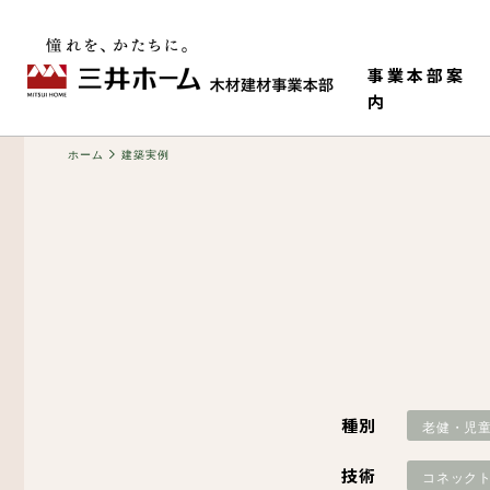
事業本部案
内
ホーム
建築実例
事業本部情報
老健・児童施設
M-HR工法（木造で
構造材
種別
老健・児
ティ）
技術
コネック