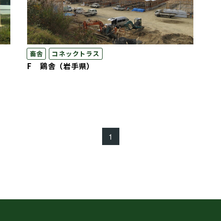
畜舎
コネックトラス
F 鶏舎（岩手県）
1