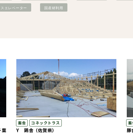
レスエレベーター
国産材利用
ダブルシールドパネル
造作材・
木造畜舎
タイダウンシステム
フレーム
「ロッドマン」
NLTコンテナ
畜舎
コネックトラス
畜
千葉
Y 鶏舎（佐賀県）
豚