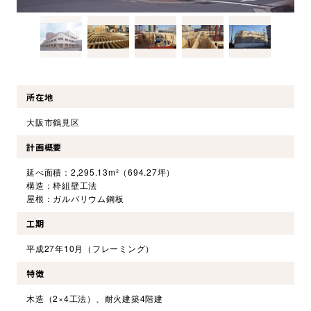
環境・社会への取り組み
モッケン便り
所在地
トピックス一覧
大阪市鶴見区
イベントレポート一覧
計画概要
延べ面積：2,295.13m²（694.27坪）
構造：枠組壁工法
屋根：ガルバリウム鋼板
工期
平成27年10月（フレーミング）
特徴
木造（2×4工法）、耐火建築4階建