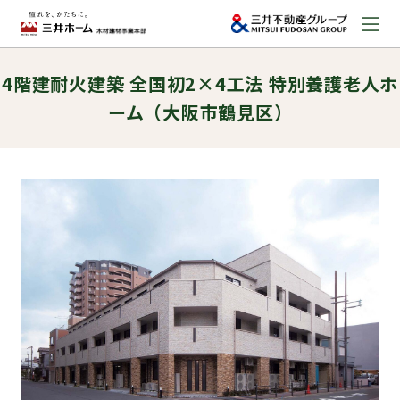
4階建耐火建築 全国初2×4工法 特別養護老人ホ
お問い合わせ
ーム（大阪市鶴見区）
資料請求はこちら
（外部サイトへのリンク）
事業本部案内
事業内容
建築実例
取扱商品