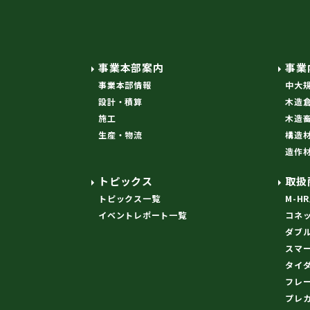
事業本部案内
事業
事業本部情報
中大
設計・積算
木造
施工
木造
生産・物流
構造
造作
トピックス
取扱
トピックス一覧
M-H
イベントレポート一覧
コネ
ダブ
スマ
タイ
フレ
プレ