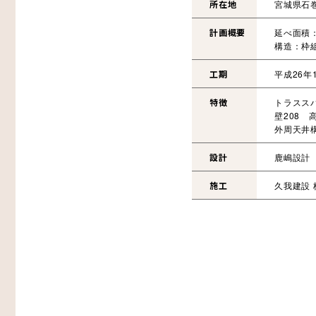
所在地
宮城県石
計画概要
延べ面積：
構造：枠
工期
平成26年
特徴
トラススパ
壁208 
外周天井
設計
鹿嶋設計
施工
久我建設 