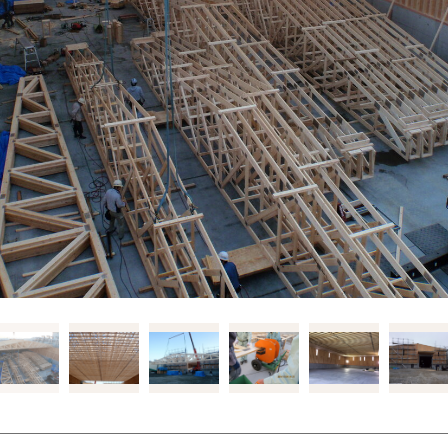
ダブルシールドパネル
造作材・
木造畜舎
タイダウンシステム
フレーム
「ロッドマン」
NLTコンテナ