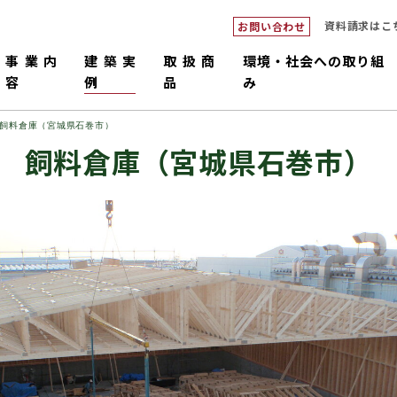
資料請求はこ
お問い合わせ
事業内
建築実
取扱商
環境・社会への取り組
容
例
品
み
飼料倉庫（宮城県石巻市）
飼料倉庫（宮城県石巻市）
ダブルシ
つくるピロ
倉庫・工場・店舗
中大規模
畜舎
販売・施工
コネックトラス
設計・積
国産材