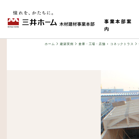
事業本部案
内
・
ホーム
建築実例
倉庫・工場・店舗
コネックトラス
事業本部情報
老健・児童施設
M-HR工法（木造で
構造材
ティ）