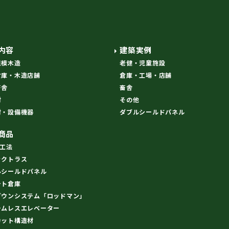
内容
建築実例
規模木造
老健・児童施設
倉庫・木造店舗
倉庫・工場・店舗
畜舎
畜舎
材
その他
材・設備機器
ダブルシールドパネル
商品
R工法
ックトラス
ルシールドパネル
ート倉庫
ダウンシステム「ロッドマン」
ームレスエレベーター
カット構造材