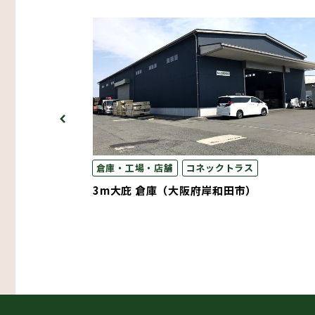
倉庫・工場・店舗
コネックトラス
県日置市）
3m大庇 倉庫（大阪府岸和田市）