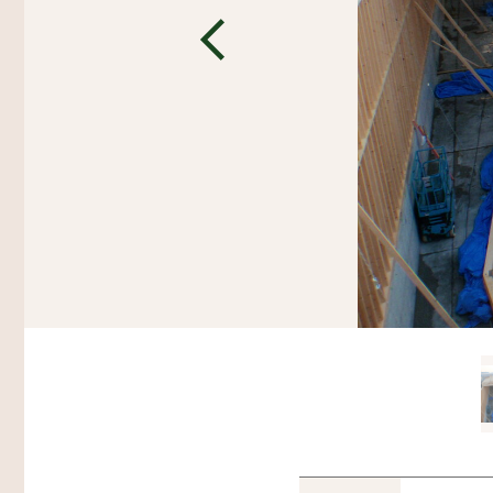
その他
生産・物流
木造倉庫・木造店舗
スマート倉庫
プレカット構造材