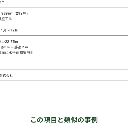
巻市
989m²（299坪）
組壁工法
11月〜12月
ン22.75ｍ、
高さ5ｍ＋基礎２ｍ
構面に水平耐風梁設計
株式会社
この項目と類似の事例