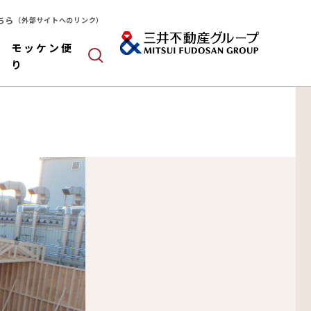
ちら
（外部サイトへのリンク）
モッケン便
り
ールドパネル
木造
算