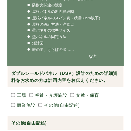
防耐火関連の認定
屋根パネルの断面詳細図
屋根パネルのスパン表
（積雪30cm以下）
屋根の設計方法・注意点
壁パネルの標準サイズ
壁パネルの固定方法
矩計図
軒の出、けらばの出……
など
ダブルシールドパネル（DSP）設計のための詳細資
料をお求めの方は計画内容をお伝えください。
工場
福祉・介護施設
文教・保育
商業施設
その他(自由記述)
その他(自由記述)