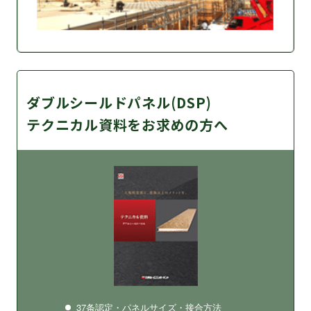
環境・社会への取り組み
モッケン便り
ダブルシールドパネル(DSP)
トピックス一覧
テクニカル資料をお求めの方へ
イベントレポート一覧
37条認定・パネルサイズ・接合方法