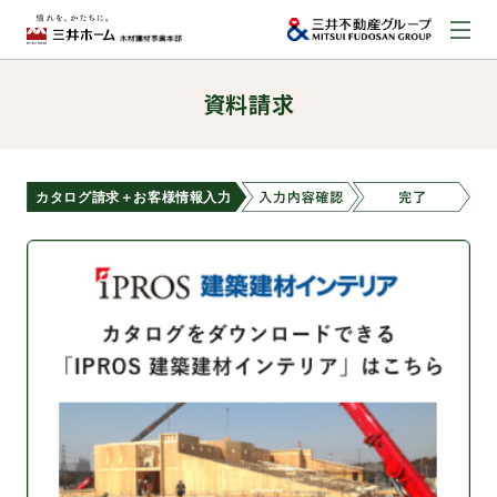
資料請求
お問い合わせ
資料請求はこちら
（外部サイトへのリンク）
事業本部案内
事業内容
建築実例
取扱商品