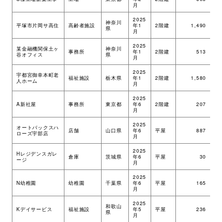
月
2025
神奈川
平塚市片岡サ高住
高齢者施設
年1
2階建
1,490
ツ
県
月
2025
某金融機関保土ヶ
神奈川
事務所
年1
2階建
513
M
谷オフィス
県
月
2025
宇都宮御幸本町老
福祉施設
栃木県
年1
2階建
1,580
ツ
人ホーム
月
2025
A新社屋
事務所
東京都
年6
2階建
207
ツ
月
2025
オートバックスハ
店舗
山口県
年6
平屋
887
ツ
ローズ宇部店
月
2025
Hレジデンスガレ
倉庫
茨城県
年6
平屋
30
ツ
ージ
月
2025
N幼稚園
幼稚園
千葉県
年6
平屋
165
ツ
月
2025
和歌山
Kデイサービス
福祉施設
年5
平屋
236
ツ
県
月