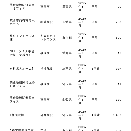
2025
某金融機関滋賀堅
事務所
滋賀県
年8
平屋
400
ツ
田オフィス
月
2025
筑西市内有料老人
福祉施設
茨城県
年8
平屋
983
ツ
ホーム
月
2025
荻窪エントランス
共同住宅エ
東京都
年8
平屋
300
S
棟
ントランス
月
2025
NLTコンテナ事務
事務所
愛知県
年7
平屋
17
ツ
所棟（安城市）
月
2025
有料老人ホームT
福祉施設
埼玉県
年7
2階建
997
ツ
月
2025
某金融機関埼玉杉
事務所
埼玉県
年3
平屋
311
ツ
戸オフィス
月
2025
某金融機関都留オ
事務所
山梨県
年2
平屋
290
ツ
フィス
月
2025
R
T様研究棟
研究施設
埼玉県
年2
4階建
3,433
＋
月
S
2025
S様工場新築工事
工場
東京都
年2
2階建
605
ツ