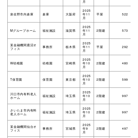
月
環境・社会への取り組み
2025
泉佐野市内倉庫
倉庫
大阪府
年11
平屋
522
ツ
月
2025
モッケン便り
Mグループホーム
福祉施設
滋賀県
年11
2階建
573
ツ
月
2025
某金融機関鹿沼オ
事務所
栃木県
年11
平屋
292
ツ
フィス
月
トピックス一覧
イベントレポート一覧
2025
W幼稚園
幼稚園
宮崎県
年10
2階建
480
ツ
月
2025
T保育園
保育園
東京都
年10
2階建
599
ツ
月
2025
川口市内有料老人
福祉施設
埼玉県
年10
2階建
997
ツ
ホーム
月
2025
さいたま市内有料
福祉施設
埼玉県
年10
2階建
997
ツ
老人ホーム
月
2025
某金融機関仙台オ
事務所
宮城県
年9
2階建
497
ツ
フィス
月