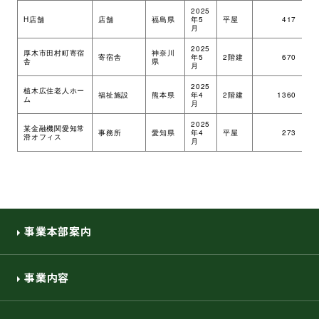
2025
H店舗
店舗
福島県
年5
平屋
417
ツ
月
2025
厚木市田村町寄宿
神奈川
寄宿舎
年5
2階建
670
ツ
舎
県
月
2025
植木広住老人ホー
福祉施設
熊本県
年4
2階建
1360
ツ
ム
月
2025
某金融機関愛知常
事務所
愛知県
年4
平屋
273
ツ
滑オフィス
月
事業本部案内
事業内容