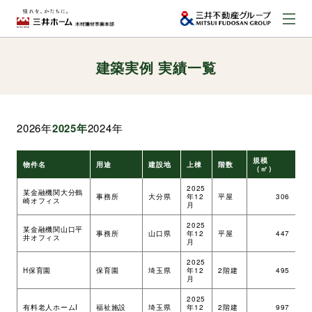
建築実例 実績一覧
お問い合わせ
資料請求はこちら
（外部サイトへのリンク）
2026年
2025年
2024年
事業本部案内
規模
物件名
用途
建設地
上棟
階数
工
（㎡）
事業内容
2025
某金融機関大分鶴
事務所
大分県
年12
平屋
306
ツ
崎オフィス
月
2025
某金融機関山口平
建築実例
事務所
山口県
年12
平屋
447
ツ
井オフィス
月
2025
H保育園
保育園
埼玉県
年12
2階建
495
ツ
取扱商品
月
2025
有料老人ホームI
福祉施設
埼玉県
年12
2階建
997
ツ