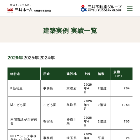
建築実例 実績一覧
お問い合わせ
資料請求はこちら
（外部サイトへのリンク）
2026年
2025年
2024年
事業本部案内
規模
物件名
用途
建設地
上棟
階数
工
（㎡）
事業内容
2026
K新社屋
事務所
京都府
年4
2階建
704
ツ
月
2026
建築実例
Mこども園
こども園
鳥取県
年4
2階建
1258
ツ
月
2026
座間市緑が丘寄宿
神奈川
寄宿舎
年4
2階建
705
ツ
舎
県
取扱商品
月
2026
NLTコンテナ事務
事務所
埼玉県
年3
平屋
26
ツ
所棟（古河市）