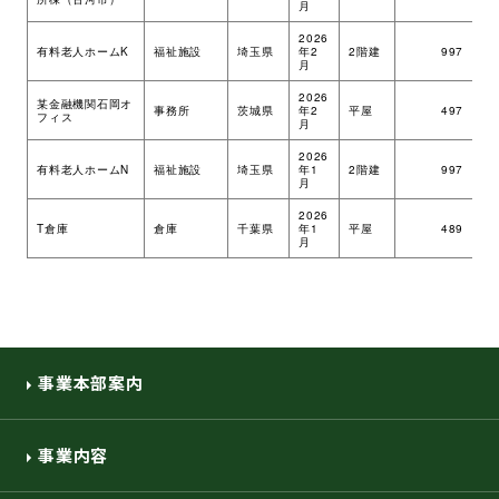
月
環境・社会への取り組み
2026
有料老人ホームK
福祉施設
埼玉県
年2
2階建
997
ツ
月
2026
モッケン便り
某金融機関石岡オ
事務所
茨城県
年2
平屋
497
ツ
フィス
月
2026
有料老人ホームN
福祉施設
埼玉県
年1
2階建
997
ツ
月
トピックス一覧
イベントレポート一覧
2026
T倉庫
倉庫
千葉県
年1
平屋
489
ツ
月
事業本部案内
事業内容