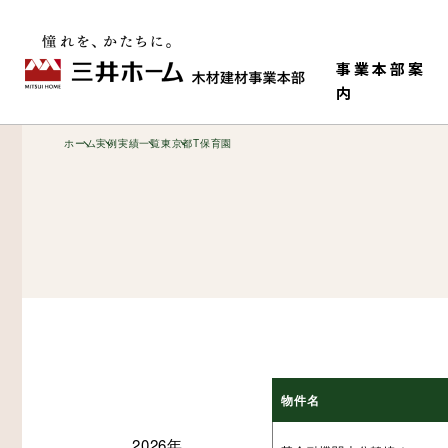
事業本部案
内
ホーム
実例
実績一覧
東京都
T保育園
事業本部情報
老健・児童施設
M-HR工法（木造で
構造材
物件名
ティ）
2026年