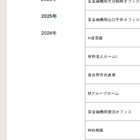
某金融機関大分鶴崎オフィス
2025年
某金融機関山口平井オフィス
2024年
その他
生産・物流
木造倉庫・木造店舗
H保育園
スマート倉庫
有料老人ホームI
泉佐野市内倉庫
Mグループホーム
プレカット構造材
某金融機関鹿沼オフィス
W幼稚園