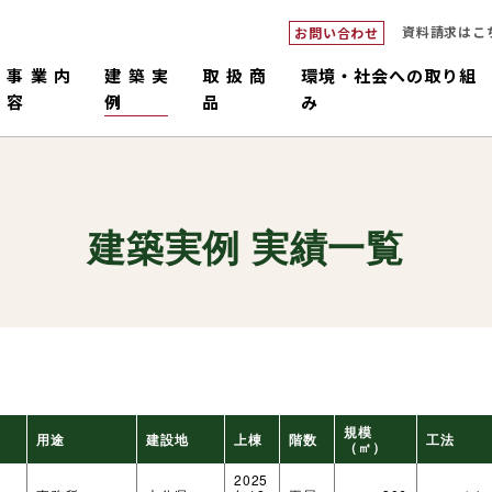
資料請求はこ
お問い合わせ
事業内
建築実
取扱商
環境・社会への取り組
容
例
品
み
建築実例 実績一覧
ダブルシ
つくるピロ
倉庫・工場・店舗
中大規模
畜舎
販売・施工
コネックトラス
設計・積
国産材
規模
用途
建設地
上棟
階数
工法
（㎡）
2025