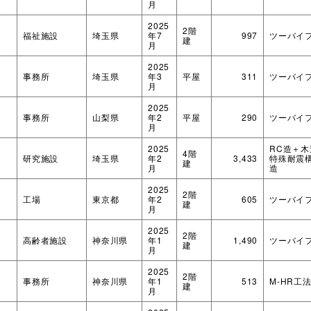
月
2025
2階
福祉施設
埼玉県
年7
997
ツーバイ
建
月
2025
事務所
埼玉県
年3
平屋
311
ツーバイ
月
2025
事務所
山梨県
年2
平屋
290
ツーバイ
月
2025
RC造＋
4階
研究施設
埼玉県
年2
3,433
特殊耐震
建
月
造
2025
2階
工場
東京都
年2
605
ツーバイ
建
月
2025
2階
高齢者施設
神奈川県
年1
1,490
ツーバイ
建
月
2025
2階
事務所
神奈川県
年1
513
M-HR工
建
月