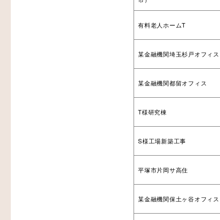
有料老人ホームT
某金融機関埼玉杉戸オフィス
某金融機関都留オフィス
T様研究棟
S様工場新築工事
平塚市片岡サ高住
某金融機関保土ヶ谷オフィス