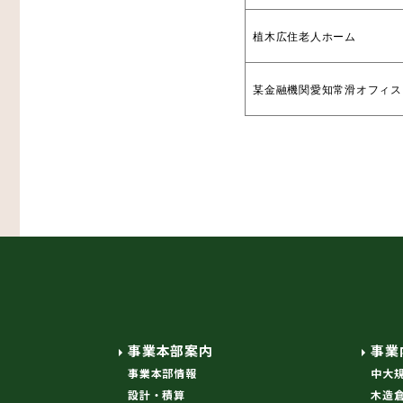
植木広住老人ホーム
某金融機関愛知常滑オフィス
事業本部案内
事業
事業本部情報
中大
設計・積算
木造