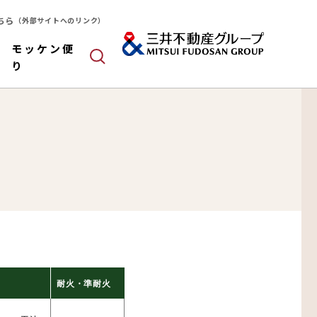
ちら
（外部サイトへのリンク）
モッケン便
り
ールドパネル
木造
算
耐火・準耐火