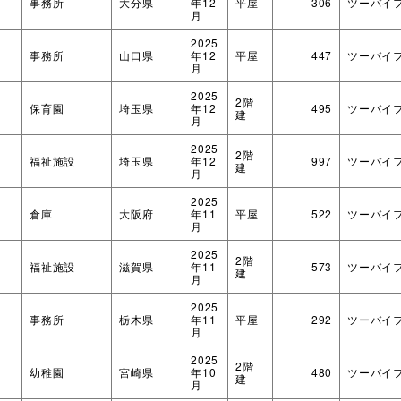
事務所
大分県
年12
平屋
306
ツーバイ
月
2025
事務所
山口県
年12
平屋
447
ツーバイ
月
2025
2階
ダブルシールドパネル
造作材・
木造畜舎
保育園
埼玉県
年12
495
ツーバイ
建
月
タイダウンシステム
フレーム
「ロッドマン」
2025
2階
福祉施設
埼玉県
年12
997
ツーバイ
建
月
2025
倉庫
大阪府
年11
平屋
522
ツーバイ
月
2025
2階
福祉施設
滋賀県
年11
573
ツーバイ
建
月
2025
NLTコンテナ
事務所
栃木県
年11
平屋
292
ツーバイ
月
2025
2階
幼稚園
宮崎県
年10
480
ツーバイ
建
月