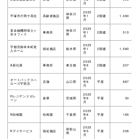
月
2025
神奈川
平塚市片岡サ高住
高齢者施設
年1
2階建
1,490
ツ
県
月
2025
某金融機関保土ヶ
神奈川
事務所
年1
2階建
513
M
谷オフィス
県
月
2025
宇都宮御幸本町老
福祉施設
栃木県
年1
2階建
1,580
ツ
人ホーム
月
2025
A新社屋
事務所
東京都
年6
2階建
207
ツ
月
2025
オートバックスハ
店舗
山口県
年6
平屋
887
ツ
ローズ宇部店
月
2025
Hレジデンスガレ
倉庫
茨城県
年6
平屋
30
ツ
ージ
月
2025
N幼稚園
幼稚園
千葉県
年6
平屋
165
ツ
月
2025
和歌山
Kデイサービス
福祉施設
年5
平屋
236
ツ
県
月