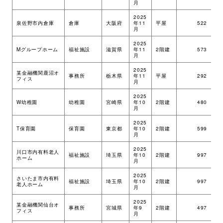
月
環境・社会への取り組み
2025
泉佐野市内倉庫
倉庫
大阪府
年11
平屋
522
ツ
月
2025
モッケン便り
Mグループホーム
福祉施設
滋賀県
年11
2階建
573
ツ
月
2025
某金融機関鹿沼オ
事務所
栃木県
年11
平屋
292
ツ
フィス
月
トピックス一覧
イベントレポート一覧
2025
W幼稚園
幼稚園
宮崎県
年10
2階建
480
ツ
月
2025
T保育園
保育園
東京都
年10
2階建
599
ツ
月
2025
川口市内有料老人
福祉施設
埼玉県
年10
2階建
997
ツ
ホーム
月
2025
さいたま市内有料
福祉施設
埼玉県
年10
2階建
997
ツ
老人ホーム
月
2025
某金融機関仙台オ
事務所
宮城県
年9
2階建
497
ツ
フィス
月