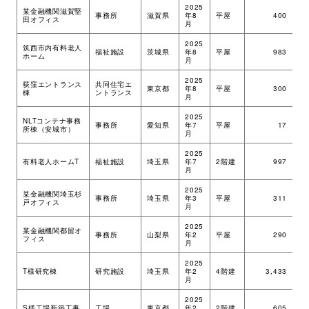
2025
某金融機関滋賀堅
事務所
滋賀県
年8
平屋
400
ツ
田オフィス
月
2025
筑西市内有料老人
福祉施設
茨城県
年8
平屋
983
ツ
ホーム
月
2025
荻窪エントランス
共同住宅エ
東京都
年8
平屋
300
S
棟
ントランス
月
2025
NLTコンテナ事務
事務所
愛知県
年7
平屋
17
ツ
所棟（安城市）
月
2025
有料老人ホームT
福祉施設
埼玉県
年7
2階建
997
ツ
月
2025
某金融機関埼玉杉
事務所
埼玉県
年3
平屋
311
ツ
戸オフィス
月
2025
某金融機関都留オ
事務所
山梨県
年2
平屋
290
ツ
フィス
月
2025
R
T様研究棟
研究施設
埼玉県
年2
4階建
3,433
＋
月
S
2025
S様工場新築工事
工場
東京都
年2
2階建
605
ツ