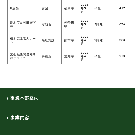
2025
H店舗
店舗
福島県
年5
平屋
417
ツ
月
2025
厚木市田村町寄宿
神奈川
寄宿舎
年5
2階建
670
ツ
舎
県
月
2025
植木広住老人ホー
福祉施設
熊本県
年4
2階建
1360
ツ
ム
月
2025
某金融機関愛知常
事務所
愛知県
年4
平屋
273
ツ
滑オフィス
月
事業本部案内
事業内容