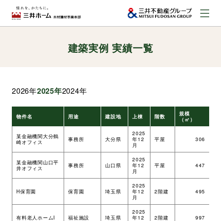
建築実例 実績一覧
お問い合わせ
資料請求はこちら
（外部サイトへのリンク）
2026年
2025年
2024年
事業本部案内
規模
物件名
用途
建設地
上棟
階数
工
（㎡）
事業内容
2025
某金融機関大分鶴
事務所
大分県
年12
平屋
306
ツ
崎オフィス
月
2025
某金融機関山口平
建築実例
事務所
山口県
年12
平屋
447
ツ
井オフィス
月
2025
H保育園
保育園
埼玉県
年12
2階建
495
ツ
取扱商品
月
2025
有料老人ホームI
福祉施設
埼玉県
年12
2階建
997
ツ