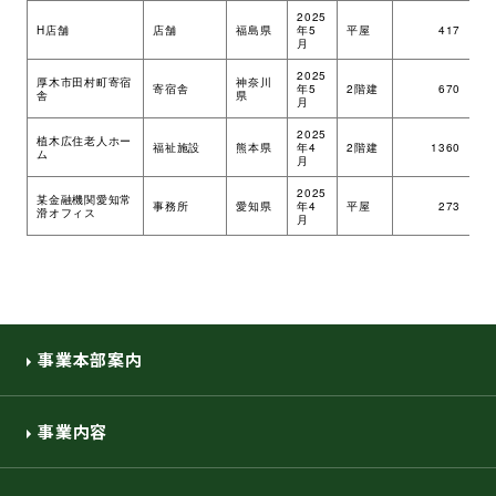
2025
H店舗
店舗
福島県
年5
平屋
417
ツ
月
2025
厚木市田村町寄宿
神奈川
寄宿舎
年5
2階建
670
ツ
舎
県
月
2025
植木広住老人ホー
福祉施設
熊本県
年4
2階建
1360
ツ
ム
月
2025
某金融機関愛知常
事務所
愛知県
年4
平屋
273
ツ
滑オフィス
月
事業本部案内
事業内容