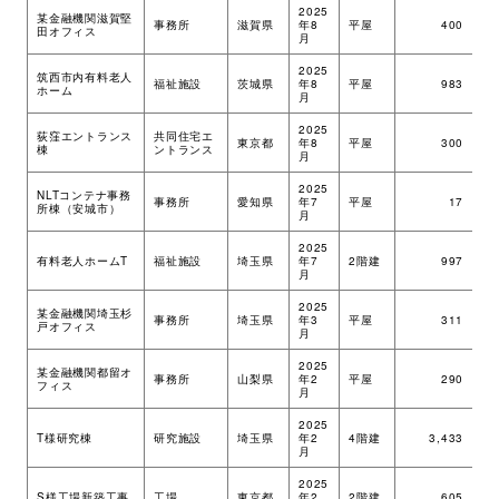
2025
某金融機関滋賀堅
事務所
滋賀県
年8
平屋
400
ツ
田オフィス
月
2025
筑西市内有料老人
福祉施設
茨城県
年8
平屋
983
ツ
ホーム
月
2025
荻窪エントランス
共同住宅エ
東京都
年8
平屋
300
S
棟
ントランス
月
2025
NLTコンテナ事務
事務所
愛知県
年7
平屋
17
ツ
所棟（安城市）
月
2025
有料老人ホームT
福祉施設
埼玉県
年7
2階建
997
ツ
月
2025
某金融機関埼玉杉
事務所
埼玉県
年3
平屋
311
ツ
戸オフィス
月
2025
某金融機関都留オ
事務所
山梨県
年2
平屋
290
ツ
フィス
月
2025
R
T様研究棟
研究施設
埼玉県
年2
4階建
3,433
＋
月
S
2025
S様工場新築工事
工場
東京都
年2
2階建
605
ツ