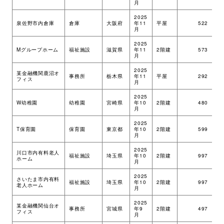
月
環境・社会への取り組み
2025
泉佐野市内倉庫
倉庫
大阪府
年11
平屋
522
ツ
月
2025
モッケン便り
Mグループホーム
福祉施設
滋賀県
年11
2階建
573
ツ
月
2025
某金融機関鹿沼オ
事務所
栃木県
年11
平屋
292
ツ
フィス
月
トピックス一覧
イベントレポート一覧
2025
W幼稚園
幼稚園
宮崎県
年10
2階建
480
ツ
月
2025
T保育園
保育園
東京都
年10
2階建
599
ツ
月
2025
川口市内有料老人
福祉施設
埼玉県
年10
2階建
997
ツ
ホーム
月
2025
さいたま市内有料
福祉施設
埼玉県
年10
2階建
997
ツ
老人ホーム
月
2025
某金融機関仙台オ
事務所
宮城県
年9
2階建
497
ツ
フィス
月