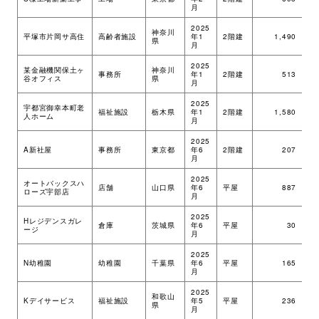
月
2025
神奈川
平塚市片岡サ高住
高齢者施設
年1
2階建
1,490
ツ
県
月
2025
某金融機関保土ヶ
神奈川
事務所
年1
2階建
513
M
谷オフィス
県
月
2025
宇都宮御幸本町老
福祉施設
栃木県
年1
2階建
1,580
ツ
人ホーム
月
2025
A新社屋
事務所
東京都
年6
2階建
207
ツ
月
2025
オートバックスハ
店舗
山口県
年6
平屋
887
ツ
ローズ宇部店
月
2025
Hレジデンスガレ
倉庫
茨城県
年6
平屋
30
ツ
ージ
月
2025
N幼稚園
幼稚園
千葉県
年6
平屋
165
ツ
月
2025
和歌山
Kデイサービス
福祉施設
年5
平屋
236
ツ
県
月