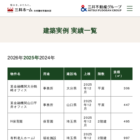
建築実例 実績一覧
お問い合わせ
資料請求はこちら
（外部サイトへのリンク）
2026年
2025年
2024年
事業本部案内
規模
物件名
用途
建設地
上棟
階数
工
（㎡）
事業内容
2025
某金融機関大分鶴
事務所
大分県
年12
平屋
306
ツ
崎オフィス
月
2025
某金融機関山口平
建築実例
事務所
山口県
年12
平屋
447
ツ
井オフィス
月
2025
H保育園
保育園
埼玉県
年12
2階建
495
ツ
取扱商品
月
2025
有料老人ホームI
福祉施設
埼玉県
年12
2階建
997
ツ