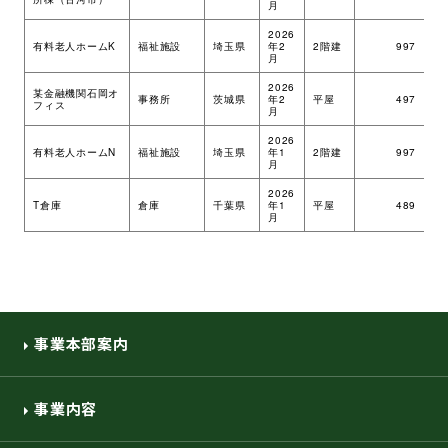
月
環境・社会への取り組み
2026
有料老人ホームK
福祉施設
埼玉県
年2
2階建
997
ツ
月
2026
モッケン便り
某金融機関石岡オ
事務所
茨城県
年2
平屋
497
ツ
フィス
月
2026
有料老人ホームN
福祉施設
埼玉県
年1
2階建
997
ツ
月
トピックス一覧
イベントレポート一覧
2026
T倉庫
倉庫
千葉県
年1
平屋
489
ツ
月
事業本部案内
事業内容