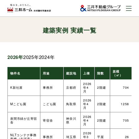
建築実例 実績一覧
お問い合わせ
資料請求はこちら
（外部サイトへのリンク）
2026年
2025年
2024年
事業本部案内
規模
物件名
用途
建設地
上棟
階数
工
（㎡）
事業内容
2026
K新社屋
事務所
京都府
年4
2階建
704
ツ
月
2026
建築実例
Mこども園
こども園
鳥取県
年4
2階建
1258
ツ
月
2026
座間市緑が丘寄宿
神奈川
寄宿舎
年4
2階建
705
ツ
舎
県
取扱商品
月
2026
NLTコンテナ事務
事務所
埼玉県
年3
平屋
26
ツ
所棟（古河市）