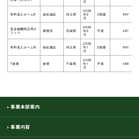
月
環境・社会への取り組み
2026
有料老人ホームK
福祉施設
埼玉県
年2
2階建
997
ツ
月
2026
モッケン便り
某金融機関石岡オ
事務所
茨城県
年2
平屋
497
ツ
フィス
月
2026
有料老人ホームN
福祉施設
埼玉県
年1
2階建
997
ツ
月
トピックス一覧
イベントレポート一覧
2026
T倉庫
倉庫
千葉県
年1
平屋
489
ツ
月
事業本部案内
事業内容