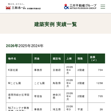
建築実例 実績一覧
お問い合わせ
資料請求はこちら
（外部サイトへのリンク）
2026年
2025年
2024年
事業本部案内
規模
物件名
用途
建設地
上棟
階数
工
（㎡）
事業内容
2026
K新社屋
事務所
京都府
年4
2階建
704
ツ
月
2026
建築実例
Mこども園
こども園
鳥取県
年4
2階建
1258
ツ
月
2026
座間市緑が丘寄宿
神奈川
寄宿舎
年4
2階建
705
ツ
舎
県
取扱商品
月
2026
NLTコンテナ事務
事務所
埼玉県
年3
平屋
26
ツ
所棟（古河市）