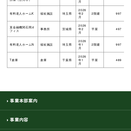
月
環境・社会への取り組み
2026
有料老人ホームK
福祉施設
埼玉県
年2
2階建
997
ツ
月
2026
モッケン便り
某金融機関石岡オ
事務所
茨城県
年2
平屋
497
ツ
フィス
月
2026
有料老人ホームN
福祉施設
埼玉県
年1
2階建
997
ツ
月
トピックス一覧
イベントレポート一覧
2026
T倉庫
倉庫
千葉県
年1
平屋
489
ツ
月
事業本部案内
事業内容