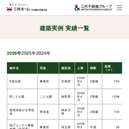
建築実例 実績一覧
お問い合わせ
資料請求はこちら
（外部サイトへのリンク）
2026年
2025年
2024年
事業本部案内
規模
物件名
用途
建設地
上棟
階数
工
（㎡）
事業内容
2026
K新社屋
事務所
京都府
年4
2階建
704
ツ
月
2026
建築実例
Mこども園
こども園
鳥取県
年4
2階建
1258
ツ
月
2026
座間市緑が丘寄宿
神奈川
寄宿舎
年4
2階建
705
ツ
舎
県
取扱商品
月
2026
NLTコンテナ事務
事務所
埼玉県
年3
平屋
26
ツ
所棟（古河市）