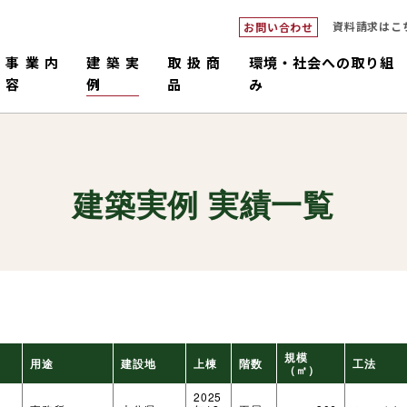
資料請求はこ
お問い合わせ
事業内
建築実
取扱商
環境・社会への取り組
容
例
品
み
建築実例 実績一覧
ダブルシ
つくるピロ
倉庫・工場・店舗
中大規模
畜舎
販売・施工
コネックトラス
設計・積
国産材
規模
用途
建設地
上棟
階数
工法
（㎡）
2025