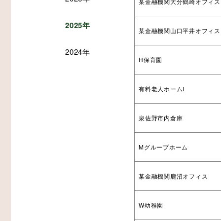
某金融機関大分鶴崎オフィス
2025年
某金融機関山口平井オフィス
2024年
その他
生産・物流
木造倉庫・木造店舗
H保育園
スマート倉庫
有料老人ホームI
泉佐野市内倉庫
Mグループホーム
プレカット構造材
某金融機関鹿沼オフィス
W幼稚園