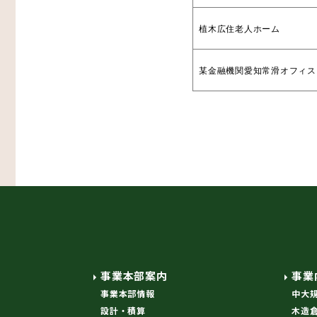
植木広住老人ホーム
某金融機関愛知常滑オフィス
事業本部案内
事業
事業本部情報
中大
設計・積算
木造