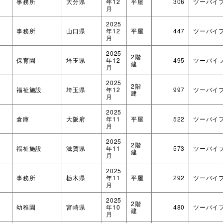
事務所
大分県
年12
平屋
306
ツーバイ
月
2025
事務所
山口県
年12
平屋
447
ツーバイ
月
2025
2階
ダブルシールドパネル
造作材・
木造畜舎
保育園
埼玉県
年12
495
ツーバイ
建
月
タイダウンシステム
フレーム
「ロッドマン」
2025
2階
福祉施設
埼玉県
年12
997
ツーバイ
建
月
2025
倉庫
大阪府
年11
平屋
522
ツーバイ
月
2025
2階
福祉施設
滋賀県
年11
573
ツーバイ
建
月
2025
NLTコンテナ
事務所
栃木県
年11
平屋
292
ツーバイ
月
2025
2階
幼稚園
宮崎県
年10
480
ツーバイ
建
月