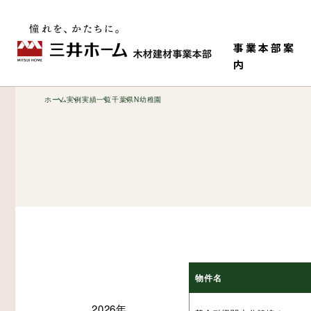
事業本部案
内
ホーム
実例
実績一覧
千葉県
N幼稚園
事業本部情報
老健・児童施設
M-HR工法（木造で
構造材
物件名
ティ）
2026年