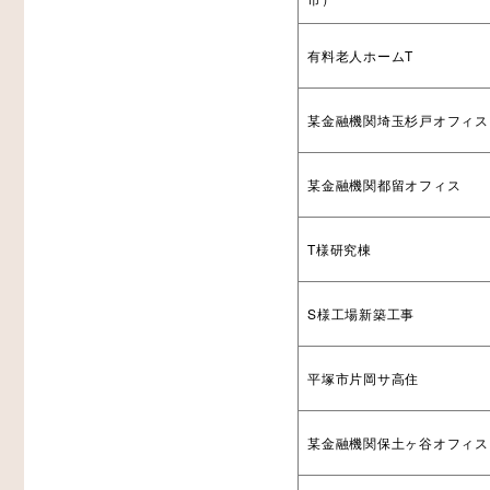
有料老人ホームT
某金融機関埼玉杉戸オフィス
某金融機関都留オフィス
T様研究棟
S様工場新築工事
平塚市片岡サ高住
某金融機関保土ヶ谷オフィス