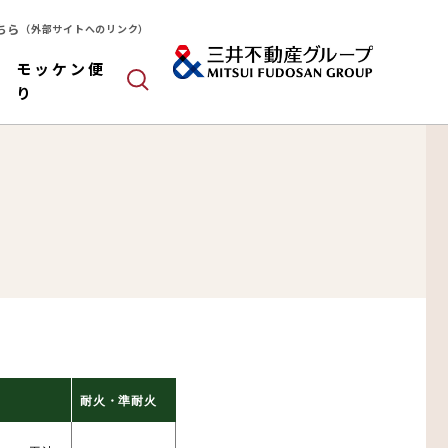
ちら
（外部サイトへのリンク）
モッケン便
り
ールドパネル
木造
算
耐火・準耐火