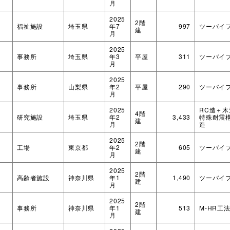
月
2025
2階
福祉施設
埼玉県
年7
997
ツーバイ
建
月
2025
事務所
埼玉県
年3
平屋
311
ツーバイ
月
2025
事務所
山梨県
年2
平屋
290
ツーバイ
月
2025
RC造＋
4階
研究施設
埼玉県
年2
3,433
特殊耐震
建
月
造
2025
2階
工場
東京都
年2
605
ツーバイ
建
月
2025
2階
高齢者施設
神奈川県
年1
1,490
ツーバイ
建
月
2025
2階
事務所
神奈川県
年1
513
M-HR工
建
月