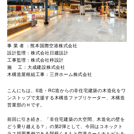
環境・社会への取り組み
モッケン便り
事 業 者 ：熊本国際空港株式会社
トピックス一覧
設計監理：株式会社日建設計
イベントレポート一覧
工事監理：株式会社梓設計
施 工：大成建設株式会社
木構造屋根組工事：三井ホーム株式会社
こんにちは。S造・RC造からの非住宅建築の木造化をワ
ンストップで支援する木構造ファブリケーター、木構造
営業部のＨです。
前回に引き続き、「非住宅建築の大空間、木造化の壁を
どう乗り越える？」の第2弾として、今回はコネックト
ラス採用事例である阿蘇くまもと空港ターミナルビルを