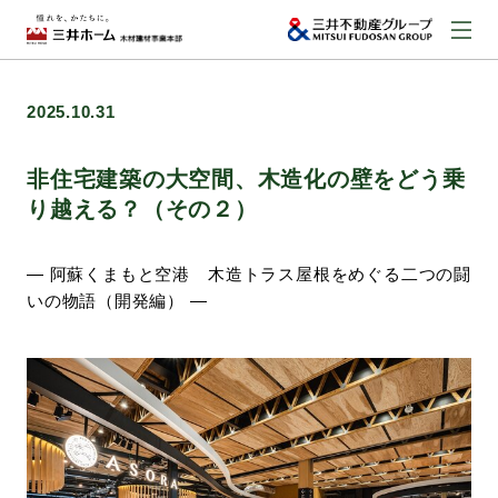
お問い合わせ
2025.10.31
資料請求はこちら
（外部サイトへのリンク）
非住宅建築の大空間、木造化の壁をどう乗
り越える？（その２）
事業本部案内
― 阿蘇くまもと空港 木造トラス屋根をめぐる二つの闘
いの物語（開発編） ―
事業内容
建築実例
取扱商品