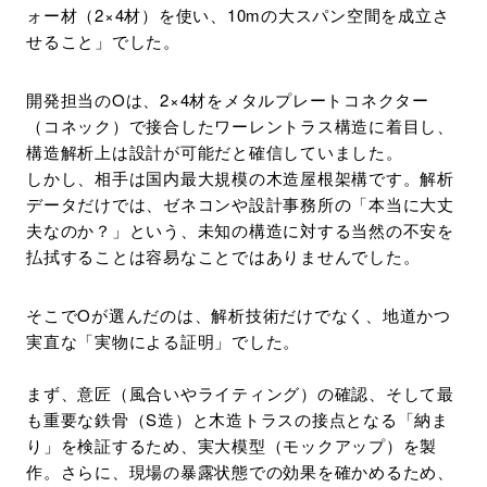
ォー材（2×4材）を使い、10mの大スパン空間を成立さ
せること」でした。
開発担当のOは、2×4材をメタルプレートコネクター
（コネック）で接合したワーレントラス構造に着目し、
構造解析上は設計が可能だと確信していました。
しかし、相手は国内最大規模の木造屋根架構です。解析
データだけでは、ゼネコンや設計事務所の「本当に大丈
夫なのか？」という、未知の構造に対する当然の不安を
払拭することは容易なことではありませんでした。
そこでOが選んだのは、解析技術だけでなく、地道かつ
実直な「実物による証明」でした。
まず、意匠（風合いやライティング）の確認、そして最
も重要な鉄骨（S造）と木造トラスの接点となる「納ま
り」を検証するため、実大模型（モックアップ）を製
作。さらに、現場の暴露状態での効果を確かめるため、