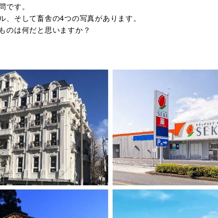
問です。
ル、そして畜舎の4つの写真があります。
ものは何だと思いますか？
ダブルシールドパネル
造作材・
木造畜舎
タイダウンシステム
フレーム
「ロッドマン」
NLTコンテナ