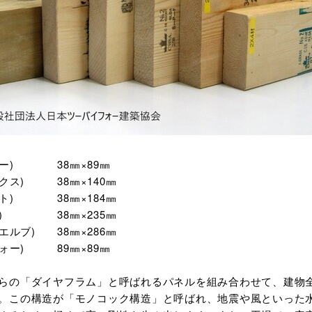
ォー) 38㎜×89㎜
ックス) 38㎜×140㎜
イト) 38㎜×184㎜
テン) 38㎜×235㎜
エルブ) 38㎜×286㎜
フォー) 89㎜×89㎜
らの「ダイヤフラム」と呼ばれるパネルを組み合わせて、建物
。この構造が「モノコック構造」と呼ばれ、地震や風といった