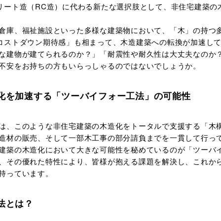
リート造（RC造）に代わる新たな選択肢として、非住宅建築の
倉庫、福祉施設といった多様な建築物において、「木」の持つ
コストダウン期待感」も相まって、木造建築への転換が加速し
な建物が建てられるのか？」「耐震性や耐久性は大丈夫なのか
不安をお持ちの方もいらっしゃるのではないでしょうか。
化を加速する「ツーバイフォー工法」の可能性
は、このような非住宅建築の木造化をトータルで支援する「木
造材の販売、そして一部木工事の部分請負までを一貫して行っ
建築の木造化において大きな可能性を秘めているのが「ツーバ
、その優れた特性により、皆様が抱える課題を解決し、これか
持っています。
法とは？