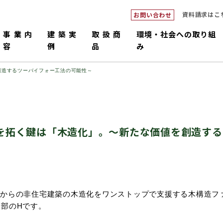
資料請求はこ
お問い合わせ
事業内
建築実
取扱商
環境・社会への取り組
容
例
品
み
創造するツーバイフォー工法の可能性～
を拓く鍵は「木造化」。～新たな価値を創造する
ダブルシ
つくるピロ
倉庫・工場・店舗
中大規模
畜舎
販売・施工
コネックトラス
設計・積
国産材
造からの非住宅建築の木造化をワンストップで支援する木構造フ
業部のHです。