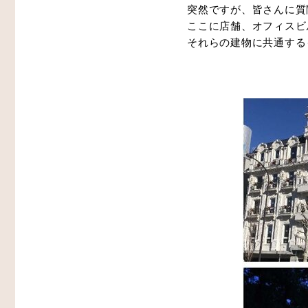
突然ですが、皆さんに質
ここに店舗、オフィスビ
それらの建物に共通する
その他
生産・物流
木造倉庫・木造店舗
スマート倉庫
プレカット構造材