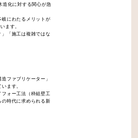
木造化に対する関心が急
多岐にわたるメリットが
ています。
？」「施工は複雑ではな
構造ファブリケーター」
ています。
イフォー工法（枠組壁工
らの時代に求められる新