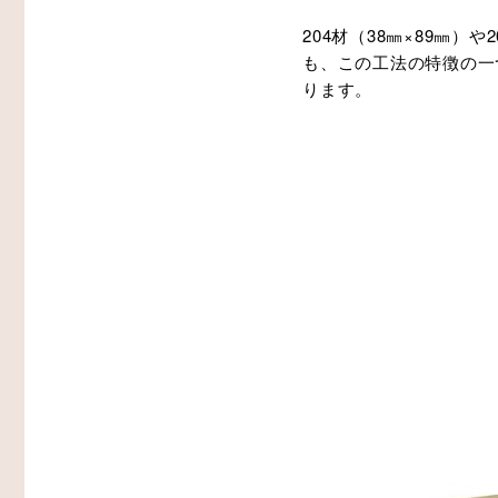
204材（38㎜×89㎜
も、この工法の特徴の一つ
ります。