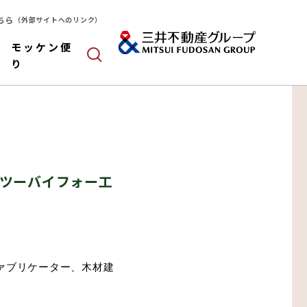
ちら
（外部サイトへのリンク）
モッケン便
り
ツーバイフォー工
ールドパネル
木造
算
ァブリケーター、木材建