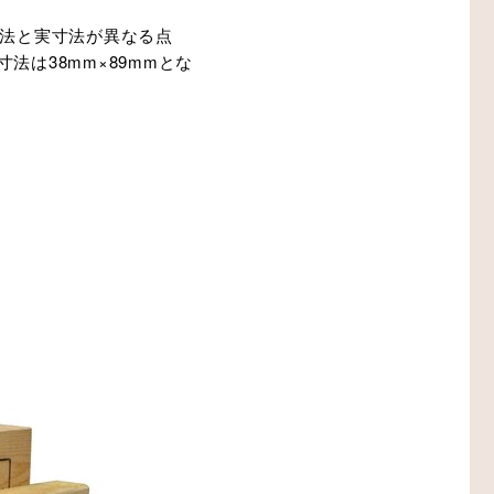
称寸法と実寸法が異なる点
法は38mm×89mmとな