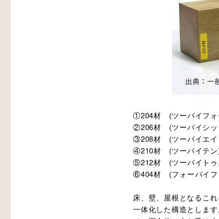
①204材 (ツーバイフ
②206材 (ツーバイシ
③208材 (ツーバイエ
④210材 (ツーバイ
⑤212材 (ツーバイトゥ
⑥404材 (フォーバイ
床、壁、屋根となるこれ
一体化した構造とします