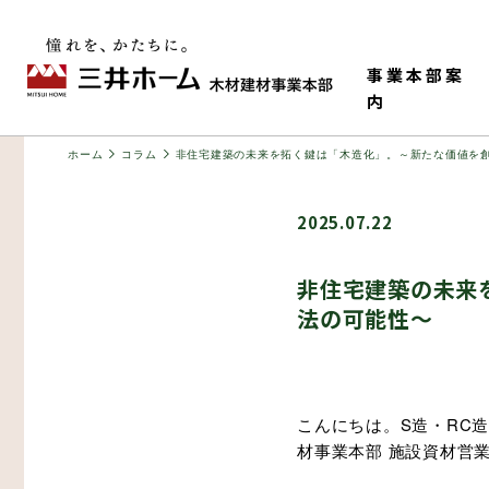
事業本部案
内
ホーム
コラム
非住宅建築の未来を拓く鍵は「木造化」。～新たな価値を
2025.07.22
非住宅建築の未来
法の可能性～
事業本部情報
老健・児童施設
M-HR工法（木造で
構造材
こんにちは。S造・RC
ティ）
材事業本部 施設資材営