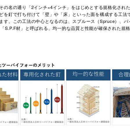
その名の通り「2インチ×4インチ」をはじめとする規格化され
どを釘で打ち付けて「壁」や「床」といった面を構成する工法
す。この工法の中心となるのは、スプルース（Spruce）、パイ
た「S.P.F材」と呼ばれる、均一的な品質と性能が確保された