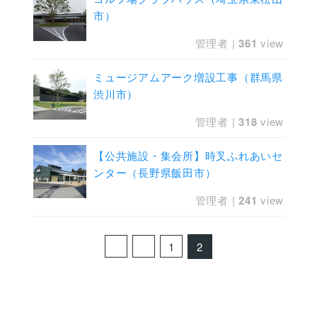
市）
管理者
|
361
view
ミュージアムアーク増設工事（群馬県
渋川市）
管理者
|
318
view
【公共施設・集会所】時叉ふれあいセ
ンター（長野県飯田市）
管理者
|
241
view
1
2