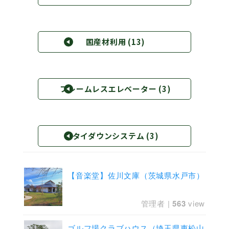
環境・社会への取り組み
国産材利用
(13)
モッケン便り
トピックス一覧
フレームレスエレベーター
(3)
イベントレポート一覧
タイダウンシステム
(3)
【音楽堂】佐川文庫（茨城県水戸市）
管理者
|
563
view
ゴルフ場クラブハウス（埼玉県東松山