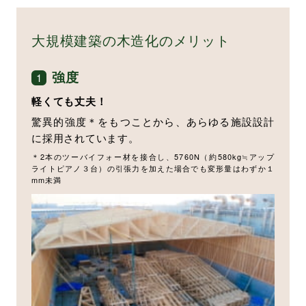
大規模建築の木造化のメリット
強度
1
軽くても丈夫！
驚異的強度＊をもつことから、あらゆる施設設計
に採用されています。
＊2本のツーバイフォー材を接合し、5760N（約580kg≒アップ
ライトピアノ３台）の引張力を加えた場合でも変形量はわずか１
mm未満