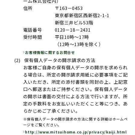
ーム株式会社内）
住所
〒163－0453
東京都新宿区西新宿2-1-1
新宿三井ビル53階
電話番号
0120－18－2431
受付時間
平日10時～17時
（12時～13時を除く）
お客様情報に関するお問合せ
保有個人データの開示請求の方法
お客様ご自身の保有個人データの開示を求められ
る場合は、所定の開示請求用紙に必要事項をご記
入いただき、所定の添付書類を同封の上、上記窓
口へ郵送またはご持参ください。保有個人データ
の開示は書面の交付による方法で行いますが、所
定の手数料をお支払いいただくこと等につき、あ
らかじめご了承ください。
※保有個人データの開示請求の方法に関する詳細はホームペ
ージをご覧ください。
http://www.mitsuihome.co.jp/privacy/kaiji.html