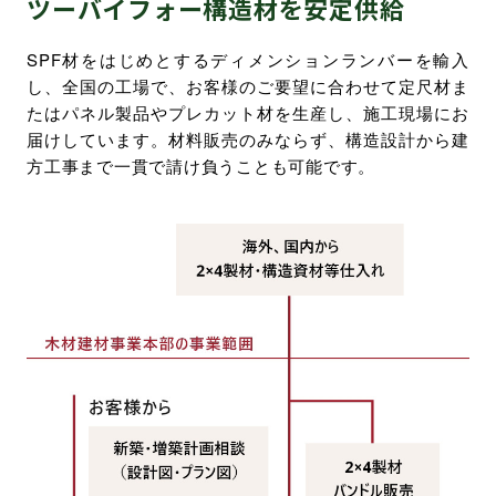
ツーバイフォー構造材を安定供給
環境・社会への取り組み
SPF材をはじめとするディメンションランバーを輸入
し、全国の工場で、お客様のご要望に合わせて定尺材ま
モッケン便り
たはパネル製品やプレカット材を生産し、施工現場にお
届けしています。材料販売のみならず、構造設計から建
方工事まで一貫で請け負うことも可能です。
トピックス一覧
イベントレポート一覧