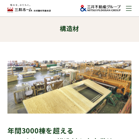
構造材
お問い合わせ
資料請求はこちら
（外部サイトへのリンク）
事業本部案内
事業内容
建築実例
取扱商品
年間3000棟を超える