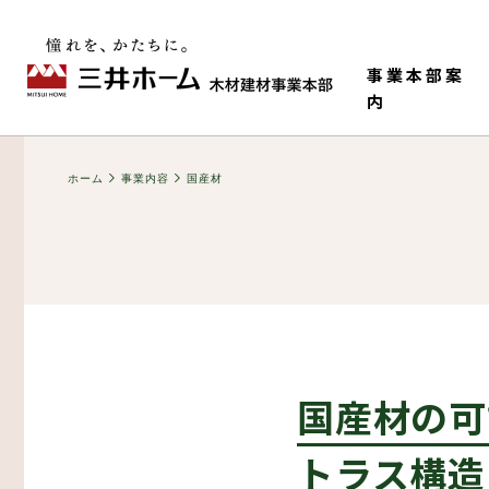
事業本部案
内
ホーム
事業内容
国産材
国産材の可
事業本部情報
老健・児童施設
M-HR工法（木造で
構造材
ティ）
トラス構造