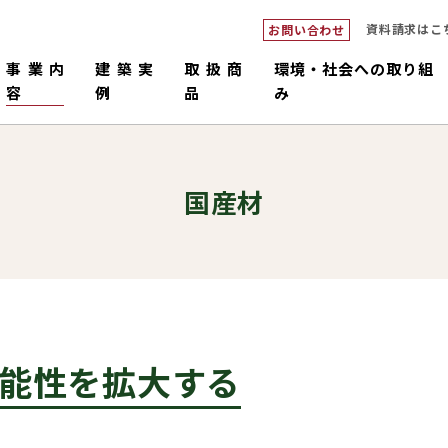
資料請求はこ
お問い合わせ
事業内
建築実
取扱商
環境・社会への取り組
容
例
品
み
国産材
能性を拡大する
ダブルシ
つくるピロ
倉庫・工場・店舗
中大規模
畜舎
販売・施工
コネックトラス
設計・積
国産材