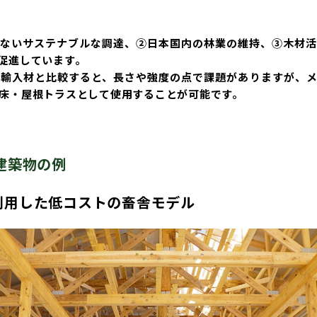
ないサステナブルな調達、②日本国内の林業の維持、③木材活
促進しています。
輸入材と比較すると、長さや強度の点で課題がありますが、メ
ダブルシールドパネル
造作材・
木造畜舎
床・屋根トラスとして使用することが可能です。
タイダウンシステム
フレーム
「ロッドマン」
建築物の例
利用した低コストの畜舎モデル
NLTコンテナ