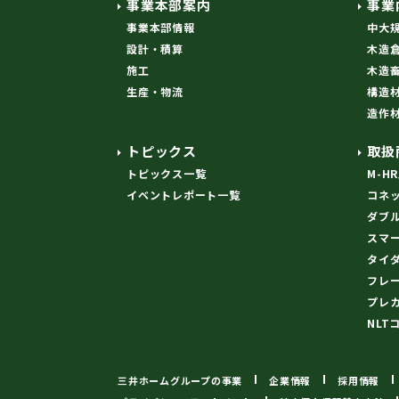
事業本部案内
事業
事業本部情報
中大
設計・積算
木造
施工
木造
生産・物流
構造
造作
トピックス
取扱
トピックス一覧
M-H
イベントレポート一覧
コネ
ダブ
スマ
タイ
フレ
プレ
NLT
三井ホームグループの事業
企業情報
採用情報