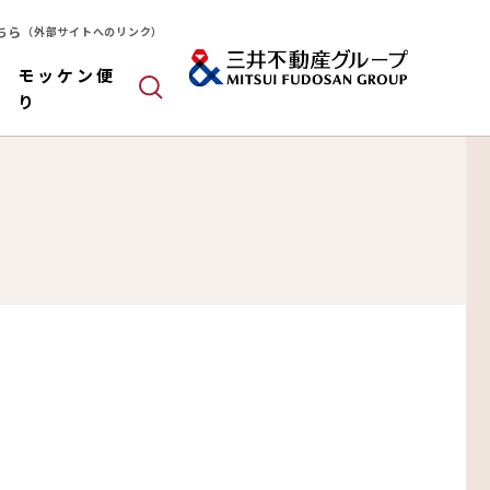
ちら
（外部サイトへのリンク）
モッケン便
り
ールドパネル
木造
算