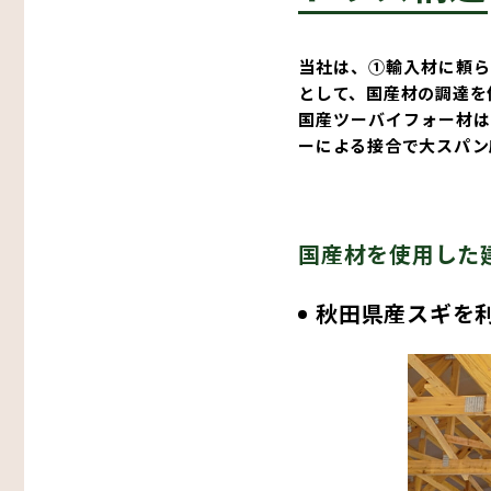
当社は、①輸入材に頼ら
として、国産材の調達を
国産ツーバイフォー材は
その他
生産・物流
木造倉庫・木造店舗
ーによる接合で大スパン
スマート倉庫
国産材を使用した
秋田県産スギを
プレカット構造材