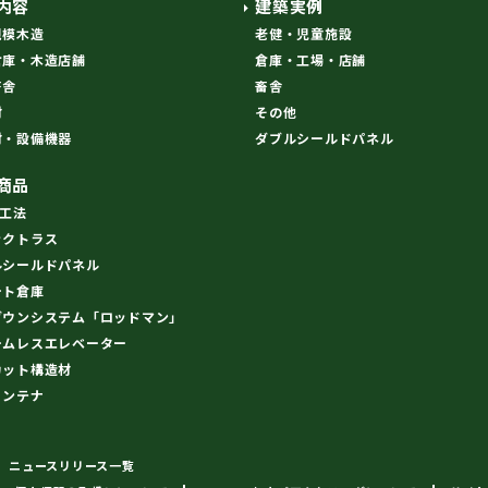
内容
建築実例
規模木造
老健・児童施設
倉庫・木造店舗
倉庫・工場・店舗
畜舎
畜舎
材
その他
材・設備機器
ダブルシールドパネル
商品
R工法
ックトラス
ルシールドパネル
ート倉庫
ダウンシステム「ロッドマン」
ームレスエレベーター
カット構造材
コンテナ
ニュースリリース一覧