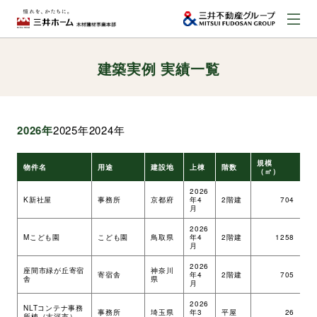
建築実例 実績一覧
お問い合わせ
資料請求はこちら
（外部サイトへのリンク）
2026年
2025年
2024年
事業本部案内
規模
物件名
用途
建設地
上棟
階数
工
（㎡）
事業内容
2026
K新社屋
事務所
京都府
年4
2階建
704
ツ
月
2026
建築実例
Mこども園
こども園
鳥取県
年4
2階建
1258
ツ
月
2026
座間市緑が丘寄宿
神奈川
寄宿舎
年4
2階建
705
ツ
舎
県
取扱商品
月
2026
NLTコンテナ事務
事務所
埼玉県
年3
平屋
26
ツ
所棟（古河市）