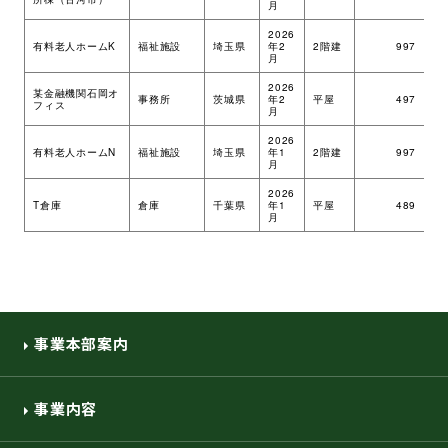
月
環境・社会への取り組み
2026
有料老人ホームK
福祉施設
埼玉県
年2
2階建
997
ツ
月
2026
モッケン便り
某金融機関石岡オ
事務所
茨城県
年2
平屋
497
ツ
フィス
月
2026
有料老人ホームN
福祉施設
埼玉県
年1
2階建
997
ツ
月
トピックス一覧
イベントレポート一覧
2026
T倉庫
倉庫
千葉県
年1
平屋
489
ツ
月
事業本部案内
事業内容