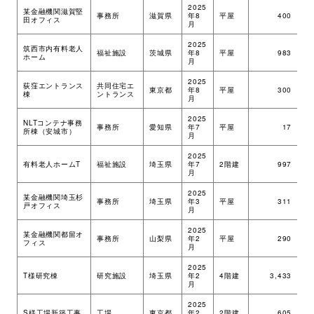
2025
某金融機関滋賀堅
事務所
滋賀県
年8
平屋
400
ツ
田オフィス
月
2025
筑西市内有料老人
福祉施設
茨城県
年8
平屋
983
ツ
ホーム
月
2025
荻窪エントランス
共同住宅エ
東京都
年8
平屋
300
S
棟
ントランス
月
2025
NLTコンテナ事務
事務所
愛知県
年7
平屋
17
ツ
所棟（安城市）
月
2025
有料老人ホームT
福祉施設
埼玉県
年7
2階建
997
ツ
月
2025
某金融機関埼玉杉
事務所
埼玉県
年3
平屋
311
ツ
戸オフィス
月
2025
某金融機関都留オ
事務所
山梨県
年2
平屋
290
ツ
フィス
月
2025
R
T様研究棟
研究施設
埼玉県
年2
4階建
3,433
＋
月
S
2025
S様工場新築工事
工場
東京都
年2
2階建
605
ツ