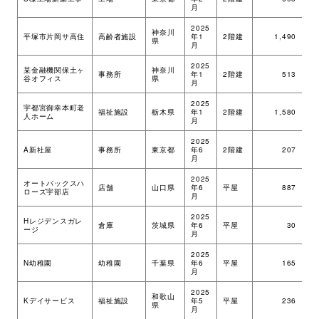
月
2025
神奈川
平塚市片岡サ高住
高齢者施設
年1
2階建
1,490
ツ
県
月
2025
某金融機関保土ヶ
神奈川
事務所
年1
2階建
513
M
谷オフィス
県
月
2025
宇都宮御幸本町老
福祉施設
栃木県
年1
2階建
1,580
ツ
人ホーム
月
2025
A新社屋
事務所
東京都
年6
2階建
207
ツ
月
2025
オートバックスハ
店舗
山口県
年6
平屋
887
ツ
ローズ宇部店
月
2025
Hレジデンスガレ
倉庫
茨城県
年6
平屋
30
ツ
ージ
月
2025
N幼稚園
幼稚園
千葉県
年6
平屋
165
ツ
月
2025
和歌山
Kデイサービス
福祉施設
年5
平屋
236
ツ
県
月