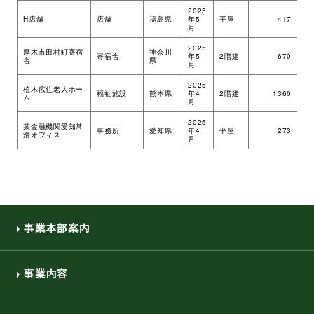
2025
H店舗
店舗
福島県
年5
平屋
417
ツ
月
2025
厚木市田村町寄宿
神奈川
寄宿舎
年5
2階建
670
ツ
舎
県
月
2025
植木広住老人ホー
福祉施設
熊本県
年4
2階建
1360
ツ
ム
月
2025
某金融機関愛知常
事務所
愛知県
年4
平屋
273
ツ
滑オフィス
月
事業本部案内
事業内容