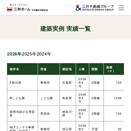
建築実例 実績一覧
お問い合わせ
資料請求はこちら
（外部サイトへのリンク）
2026年
2025年
2024年
事業本部案内
規模
物件名
用途
建設地
上棟
階数
工
（㎡）
事業内容
2026
K新社屋
事務所
京都府
年4
2階建
704
ツ
月
2026
建築実例
Mこども園
こども園
鳥取県
年4
2階建
1258
ツ
月
2026
座間市緑が丘寄宿
神奈川
寄宿舎
年4
2階建
705
ツ
舎
県
取扱商品
月
2026
NLTコンテナ事務
事務所
埼玉県
年3
平屋
26
ツ
所棟（古河市）