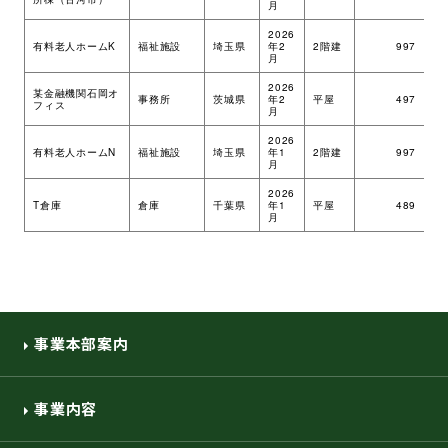
月
環境・社会への取り組み
2026
有料老人ホームK
福祉施設
埼玉県
年2
2階建
997
ツ
月
2026
モッケン便り
某金融機関石岡オ
事務所
茨城県
年2
平屋
497
ツ
フィス
月
2026
有料老人ホームN
福祉施設
埼玉県
年1
2階建
997
ツ
月
トピックス一覧
イベントレポート一覧
2026
T倉庫
倉庫
千葉県
年1
平屋
489
ツ
月
事業本部案内
事業内容