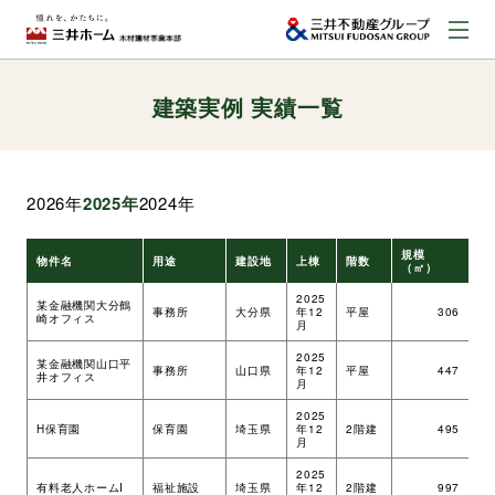
建築実例 実績一覧
お問い合わせ
資料請求はこちら
（外部サイトへのリンク）
2026年
2025年
2024年
事業本部案内
規模
物件名
用途
建設地
上棟
階数
工
（㎡）
事業内容
2025
某金融機関大分鶴
事務所
大分県
年12
平屋
306
ツ
崎オフィス
月
2025
某金融機関山口平
建築実例
事務所
山口県
年12
平屋
447
ツ
井オフィス
月
2025
H保育園
保育園
埼玉県
年12
2階建
495
ツ
取扱商品
月
2025
有料老人ホームI
福祉施設
埼玉県
年12
2階建
997
ツ