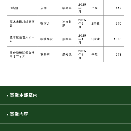
2025
H店舗
店舗
福島県
年5
平屋
417
ツ
月
2025
厚木市田村町寄宿
神奈川
寄宿舎
年5
2階建
670
ツ
舎
県
月
2025
植木広住老人ホー
福祉施設
熊本県
年4
2階建
1360
ツ
ム
月
2025
某金融機関愛知常
事務所
愛知県
年4
平屋
273
ツ
滑オフィス
月
事業本部案内
事業内容