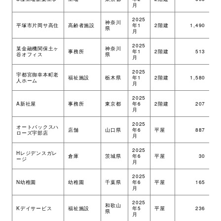
月
2025
神奈川
平塚市片岡サ高住
高齢者施設
年1
2階建
1,490
ツ
県
月
2025
某金融機関保土ヶ
神奈川
事務所
年1
2階建
513
M
谷オフィス
県
月
2025
宇都宮御幸本町老
福祉施設
栃木県
年1
2階建
1,580
ツ
人ホーム
月
2025
A新社屋
事務所
東京都
年6
2階建
207
ツ
月
2025
オートバックスハ
店舗
山口県
年6
平屋
887
ツ
ローズ宇部店
月
2025
Hレジデンスガレ
倉庫
茨城県
年6
平屋
30
ツ
ージ
月
2025
N幼稚園
幼稚園
千葉県
年6
平屋
165
ツ
月
2025
和歌山
Kデイサービス
福祉施設
年5
平屋
236
ツ
県
月