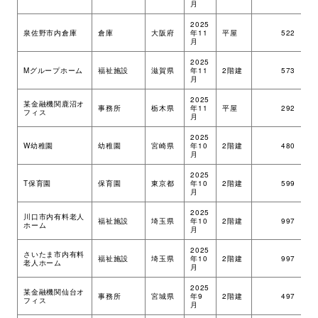
月
環境・社会への取り組み
2025
泉佐野市内倉庫
倉庫
大阪府
年11
平屋
522
ツ
月
2025
モッケン便り
Mグループホーム
福祉施設
滋賀県
年11
2階建
573
ツ
月
2025
某金融機関鹿沼オ
事務所
栃木県
年11
平屋
292
ツ
フィス
月
トピックス一覧
イベントレポート一覧
2025
W幼稚園
幼稚園
宮崎県
年10
2階建
480
ツ
月
2025
T保育園
保育園
東京都
年10
2階建
599
ツ
月
2025
川口市内有料老人
福祉施設
埼玉県
年10
2階建
997
ツ
ホーム
月
2025
さいたま市内有料
福祉施設
埼玉県
年10
2階建
997
ツ
老人ホーム
月
2025
某金融機関仙台オ
事務所
宮城県
年9
2階建
497
ツ
フィス
月