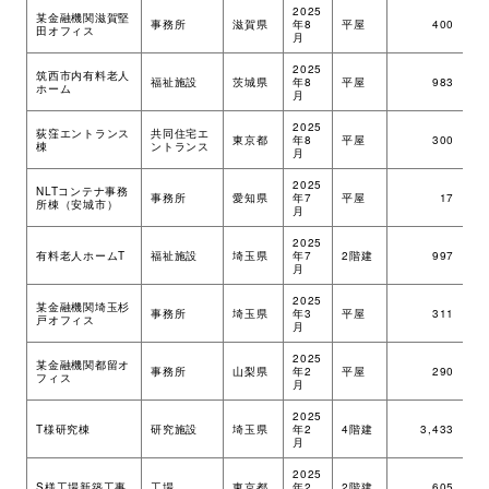
2025
某金融機関滋賀堅
事務所
滋賀県
年8
平屋
400
ツ
田オフィス
月
2025
筑西市内有料老人
福祉施設
茨城県
年8
平屋
983
ツ
ホーム
月
2025
荻窪エントランス
共同住宅エ
東京都
年8
平屋
300
S
棟
ントランス
月
2025
NLTコンテナ事務
事務所
愛知県
年7
平屋
17
ツ
所棟（安城市）
月
2025
有料老人ホームT
福祉施設
埼玉県
年7
2階建
997
ツ
月
2025
某金融機関埼玉杉
事務所
埼玉県
年3
平屋
311
ツ
戸オフィス
月
2025
某金融機関都留オ
事務所
山梨県
年2
平屋
290
ツ
フィス
月
2025
R
T様研究棟
研究施設
埼玉県
年2
4階建
3,433
＋
月
S
2025
S様工場新築工事
工場
東京都
年2
2階建
605
ツ