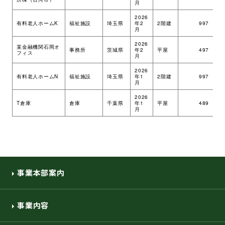
月
環境・社会への取り組み
2026
有料老人ホームK
福祉施設
埼玉県
年2
2階建
997
ツ
月
2026
モッケン便り
某金融機関石岡オ
事務所
茨城県
年2
平屋
497
ツ
フィス
月
2026
有料老人ホームN
福祉施設
埼玉県
年1
2階建
997
ツ
月
トピックス一覧
イベントレポート一覧
2026
T倉庫
倉庫
千葉県
年1
平屋
489
ツ
月
事業本部案内
事業内容