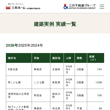
建築実例 実績一覧
お問い合わせ
資料請求はこちら
（外部サイトへのリンク）
2026年
2025年
2024年
事業本部案内
規模
物件名
用途
建設地
上棟
階数
工
（㎡）
事業内容
2026
K新社屋
事務所
京都府
年4
2階建
704
ツ
月
2026
建築実例
Mこども園
こども園
鳥取県
年4
2階建
1258
ツ
月
2026
座間市緑が丘寄宿
神奈川
寄宿舎
年4
2階建
705
ツ
舎
県
取扱商品
月
2026
NLTコンテナ事務
事務所
埼玉県
年3
平屋
26
ツ
所棟（古河市）