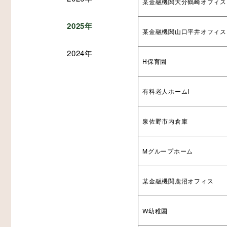
某金融機関大分鶴崎オフィス
2025年
某金融機関山口平井オフィス
2024年
その他
生産・物流
木造倉庫・木造店舗
H保育園
スマート倉庫
有料老人ホームI
泉佐野市内倉庫
Mグループホーム
プレカット構造材
某金融機関鹿沼オフィス
W幼稚園