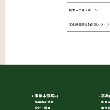
植木広住老人ホーム
某金融機関愛知常滑オフィス
事業本部案内
事業
事業本部情報
中大
設計・積算
木造