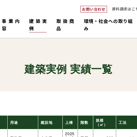
資料請求はこ
お問い合わせ
事業内
建築実
取扱商
環境・社会への取り組
容
例
品
み
建築実例 実績一覧
ダブルシ
つくるピロ
倉庫・工場・店舗
中大規模
畜舎
販売・施工
コネックトラス
設計・積
国産材
規模
用途
建設地
上棟
階数
工法
（㎡）
2025