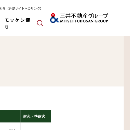
ちら
（外部サイトへのリンク）
モッケン便
り
ールドパネル
木造
算
耐火・準耐火