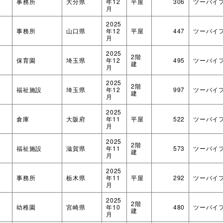
事務所
大分県
年12
平屋
306
ツーバイ
月
2025
事務所
山口県
年12
平屋
447
ツーバイ
月
2025
2階
ダブルシールドパネル
造作材・
木造畜舎
保育園
埼玉県
年12
495
ツーバイ
建
月
タイダウンシステム
フレーム
「ロッドマン」
2025
2階
福祉施設
埼玉県
年12
997
ツーバイ
建
月
2025
倉庫
大阪府
年11
平屋
522
ツーバイ
月
2025
2階
福祉施設
滋賀県
年11
573
ツーバイ
建
月
2025
NLTコンテナ
事務所
栃木県
年11
平屋
292
ツーバイ
月
2025
2階
幼稚園
宮崎県
年10
480
ツーバイ
建
月