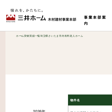
事業本部案
内
ホーム
実例
実績一覧
埼玉県
さいたま市内有料老人ホーム
事業本部情報
老健・児童施設
M-HR工法（木造で
構造材
物件名
ティ）
2026年