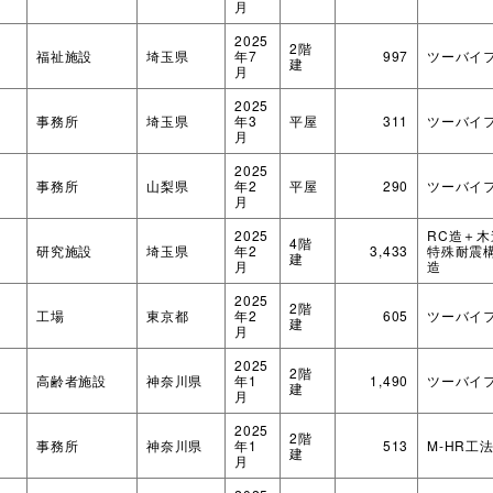
月
2025
2階
福祉施設
埼玉県
年7
997
ツーバイ
建
月
2025
事務所
埼玉県
年3
平屋
311
ツーバイ
月
2025
事務所
山梨県
年2
平屋
290
ツーバイ
月
2025
RC造＋
4階
研究施設
埼玉県
年2
3,433
特殊耐震
建
月
造
2025
2階
工場
東京都
年2
605
ツーバイ
建
月
2025
2階
高齢者施設
神奈川県
年1
1,490
ツーバイ
建
月
2025
2階
事務所
神奈川県
年1
513
M-HR工
建
月