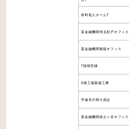
有料老人ホームT
某金融機関埼玉杉戸オフィス
某金融機関都留オフィス
T様研究棟
S様工場新築工事
平塚市片岡サ高住
某金融機関保土ヶ谷オフィス