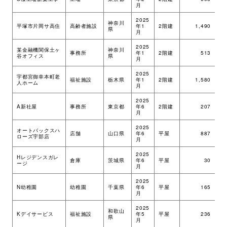
月
2025
神奈川
平塚市片岡サ高住
高齢者施設
年1
2階建
1,490
ツ
県
月
2025
某金融機関保土ヶ
神奈川
事務所
年1
2階建
513
M
谷オフィス
県
月
2025
宇都宮御幸本町老
福祉施設
栃木県
年1
2階建
1,580
ツ
人ホーム
月
2025
A新社屋
事務所
東京都
年6
2階建
207
ツ
月
2025
オートバックスハ
店舗
山口県
年6
平屋
887
ツ
ローズ宇部店
月
2025
Hレジデンスガレ
倉庫
茨城県
年6
平屋
30
ツ
ージ
月
2025
N幼稚園
幼稚園
千葉県
年6
平屋
165
ツ
月
2025
和歌山
Kデイサービス
福祉施設
年5
平屋
236
ツ
県
月