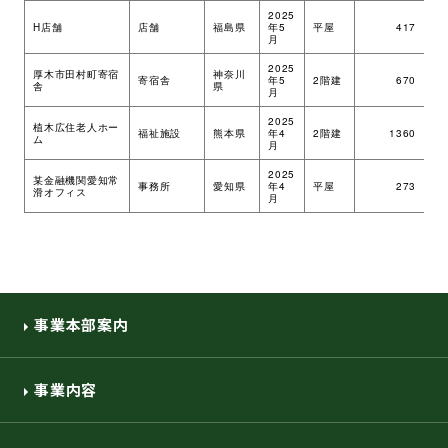
2025
H店舗
店舗
福島県
年5
平屋
417
ツ
月
2025
厚木市田村町寄宿
神奈川
寄宿舎
年5
2階建
670
ツ
舎
県
月
2025
植木広住老人ホー
福祉施設
熊本県
年4
2階建
1360
ツ
ム
月
2025
某金融機関愛知常
事務所
愛知県
年4
平屋
273
ツ
滑オフィス
月
事業本部案内
事業内容