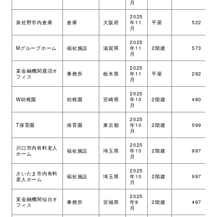
月
環境・社会への取り組み
2025
泉佐野市内倉庫
倉庫
大阪府
年11
平屋
522
ツ
月
2025
モッケン便り
Mグループホーム
福祉施設
滋賀県
年11
2階建
573
ツ
月
2025
某金融機関鹿沼オ
事務所
栃木県
年11
平屋
292
ツ
フィス
月
トピックス一覧
イベントレポート一覧
2025
W幼稚園
幼稚園
宮崎県
年10
2階建
480
ツ
月
2025
T保育園
保育園
東京都
年10
2階建
599
ツ
月
2025
川口市内有料老人
福祉施設
埼玉県
年10
2階建
997
ツ
ホーム
月
2025
さいたま市内有料
福祉施設
埼玉県
年10
2階建
997
ツ
老人ホーム
月
2025
某金融機関仙台オ
事務所
宮城県
年9
2階建
497
ツ
フィス
月