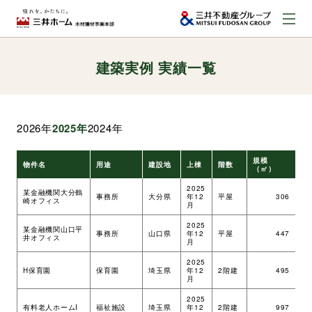
建築実例 実績一覧
お問い合わせ
資料請求はこちら
（外部サイトへのリンク）
2026年
2025年
2024年
事業本部案内
規模
物件名
用途
建設地
上棟
階数
工
（㎡）
事業内容
2025
某金融機関大分鶴
事務所
大分県
年12
平屋
306
ツ
崎オフィス
月
2025
某金融機関山口平
建築実例
事務所
山口県
年12
平屋
447
ツ
井オフィス
月
2025
H保育園
保育園
埼玉県
年12
2階建
495
ツ
取扱商品
月
2025
有料老人ホームI
福祉施設
埼玉県
年12
2階建
997
ツ