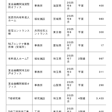
2025
某金融機関滋賀堅
事務所
滋賀県
年8
平屋
400
ツ
田オフィス
月
2025
筑西市内有料老人
福祉施設
茨城県
年8
平屋
983
ツ
ホーム
月
2025
荻窪エントランス
共同住宅エ
東京都
年8
平屋
300
S
棟
ントランス
月
2025
NLTコンテナ事務
事務所
愛知県
年7
平屋
17
ツ
所棟（安城市）
月
2025
有料老人ホームT
福祉施設
埼玉県
年7
2階建
997
ツ
月
2025
某金融機関埼玉杉
事務所
埼玉県
年3
平屋
311
ツ
戸オフィス
月
2025
某金融機関都留オ
事務所
山梨県
年2
平屋
290
ツ
フィス
月
2025
R
T様研究棟
研究施設
埼玉県
年2
4階建
3,433
＋
月
S
2025
S様工場新築工事
工場
東京都
年2
2階建
605
ツ