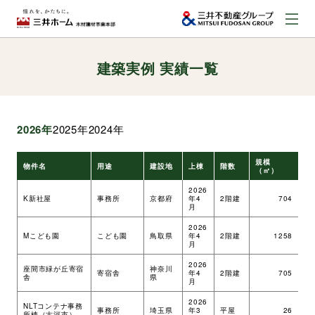
建築実例 実績一覧
お問い合わせ
資料請求はこちら
（外部サイトへのリンク）
2026年
2025年
2024年
事業本部案内
規模
物件名
用途
建設地
上棟
階数
工
（㎡）
事業内容
2026
K新社屋
事務所
京都府
年4
2階建
704
ツ
月
2026
建築実例
Mこども園
こども園
鳥取県
年4
2階建
1258
ツ
月
2026
座間市緑が丘寄宿
神奈川
寄宿舎
年4
2階建
705
ツ
舎
県
取扱商品
月
2026
NLTコンテナ事務
事務所
埼玉県
年3
平屋
26
ツ
所棟（古河市）