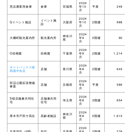
2024
荒浜農業用倉庫
倉庫
宮城県
年10
平屋
249
在
月
2024
イベント施
Qイベント施設
大阪府
年10
2階建
988
ツ
設
月
2024
神奈川
大磯町観光案内所
観光案内所
年9
2階建
90
ツ
県
月
2024
O幼稚園
幼稚園
千葉県
年9
2階建
1,214
ツ
月
2024
オートバックス様
店舗
香川県
年8
2階建
643
ツ
四国中央店
月
2024
田辺公園拡張整備
店舗
京都府
年8
平屋
586
ツ
事業
月
2024
S様店舗兼共同住
店舗兼共同
埼玉県
年8
3階建
654
M
宅
住宅
月
2024
神奈川
厚木市戸田サ高住
高齢者施設
年8
2階建
1,613
ツ
県
月
2024
千葉別荘（HR)
別荘
千葉県
年8
2階建
279
H