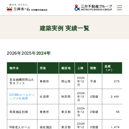
建築実例 実績一覧
お問い合わせ
資料請求はこちら
（外部サイトへのリンク）
2026年
2025年
2024年
事業本部案内
規模
物件名
用途
建設地
上棟
階数
工
（㎡）
事業内容
2024
某金融機関岡山久
事務所
岡山県
年12
平屋
273
ツ
世オフィス
月
2024
DOWAホールディ
建築実例
社員寮
秋田県
年12
2階建
2,491
ツ
ングス社員寮
月
2024
商業施設別棟
事務所
東京都
年12
2階建
55
ツ
取扱商品
月
2024
N様老人ホーム
福祉施設
東京都
年12
3階建
1,474
ツ