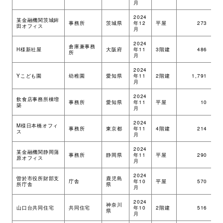
月
環境・社会への取り組み
2024
某金融機関茨城鉾
事務所
茨城県
年12
平屋
273
ツ
田オフィス
月
2024
モッケン便り
倉庫兼事務
H様新社屋
大阪府
年11
3階建
486
ツ
所
月
2024
Yこども園
幼稚園
愛知県
年11
2階建
1,791
ツ
月
トピックス一覧
イベントレポート一覧
2024
飲食店事務所棟増
事務所
愛知県
年11
平屋
10
ツ
築
月
2024
M様日本橋オフィ
事務所
東京都
年11
4階建
214
ツ
ス
月
2024
某金融機関静岡蒲
事務所
静岡県
年11
平屋
290
ツ
原オフィス
月
2024
曽於市役所財部支
鹿児島
庁舎
年10
平屋
570
ツ
所庁舎
県
月
2024
神奈川
山口台共同住宅
共同住宅
年10
2階建
516
ツ
県
月