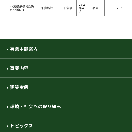
2024
小規模多機能型居
介護施設
千葉県
年4
平屋
230
ツ
宅介護K様
月
事業本部案内
事業内容
建築実例
環境・社会への取り組み
トピックス