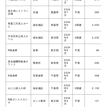
月
2024
焼き肉レストラン
店舗
愛媛県
年7
平屋
385
ツ
店舗
月
2024
青森三沢老人ホー
福祉施設
青森県
年6
2階建
3,000
ツ
ム
月
2024
中央区米山老人ホ
福祉施設
新潟県
年6
2階建
2,232
ツ
ーム
月
2024
N様倉庫
倉庫
東京都
年6
平屋
66
ツ
月
2024
某金融機関板倉オ
事務所
群馬県
年6
平屋
290
ツ
フィス
月
2024
A様倉庫
営業倉庫
千葉県
年6
平屋
468
ツ
月
2024
かにた婦人の村
福祉施設
千葉県
年5
3階建
2,152
ツ
月
2024
N様ダンススタジ
ダンス教室
東京都
年4
平屋
101
ツ
オ
月