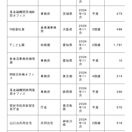
月
環境・社会への取り組み
2024
某金融機関茨城鉾
事務所
茨城県
年12
平屋
273
ツ
田オフィス
月
2024
モッケン便り
倉庫兼事務
H様新社屋
大阪府
年11
3階建
486
ツ
所
月
2024
Yこども園
幼稚園
愛知県
年11
2階建
1,791
ツ
月
トピックス一覧
イベントレポート一覧
2024
飲食店事務所棟増
事務所
愛知県
年11
平屋
10
ツ
築
月
2024
M様日本橋オフィ
事務所
東京都
年11
4階建
214
ツ
ス
月
2024
某金融機関静岡蒲
事務所
静岡県
年11
平屋
290
ツ
原オフィス
月
2024
曽於市役所財部支
鹿児島
庁舎
年10
平屋
570
ツ
所庁舎
県
月
2024
神奈川
山口台共同住宅
共同住宅
年10
2階建
516
ツ
県
月