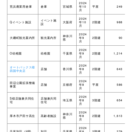
2024
荒浜農業用倉庫
倉庫
宮城県
年10
平屋
249
在
月
2024
イベント施
Qイベント施設
大阪府
年10
2階建
988
ツ
設
月
2024
神奈川
大磯町観光案内所
観光案内所
年9
2階建
90
ツ
県
月
2024
O幼稚園
幼稚園
千葉県
年9
2階建
1,214
ツ
月
2024
オートバックス様
店舗
香川県
年8
2階建
643
ツ
四国中央店
月
2024
田辺公園拡張整備
店舗
京都府
年8
平屋
586
ツ
事業
月
2024
S様店舗兼共同住
店舗兼共同
埼玉県
年8
3階建
654
M
宅
住宅
月
2024
神奈川
厚木市戸田サ高住
高齢者施設
年8
2階建
1,613
ツ
県
月
2024
千葉別荘（HR)
別荘
千葉県
年8
2階建
279
H