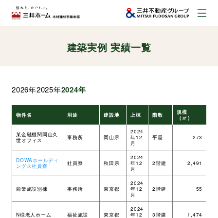
建築実例 実績一覧
お問い合わせ
資料請求はこちら
（外部サイトへのリンク）
2026年
2025年
2024年
事業本部案内
規模
物件名
用途
建設地
上棟
階数
工
（㎡）
事業内容
2024
某金融機関岡山久
事務所
岡山県
年12
平屋
273
ツ
世オフィス
月
2024
DOWAホールディ
建築実例
社員寮
秋田県
年12
2階建
2,491
ツ
ングス社員寮
月
2024
商業施設別棟
事務所
東京都
年12
2階建
55
ツ
取扱商品
月
2024
N様老人ホーム
福祉施設
東京都
年12
3階建
1,474
ツ