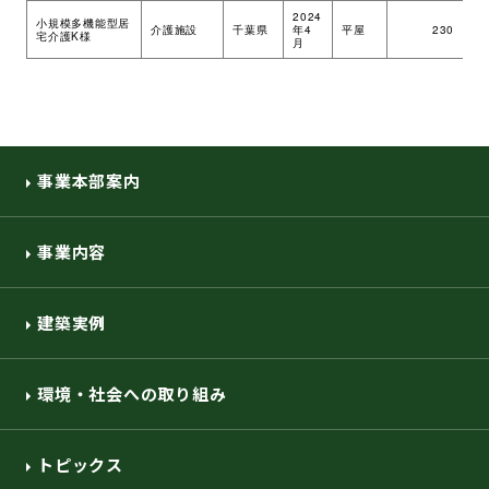
2024
小規模多機能型居
介護施設
千葉県
年4
平屋
230
ツ
宅介護K様
月
事業本部案内
事業内容
建築実例
環境・社会への取り組み
トピックス