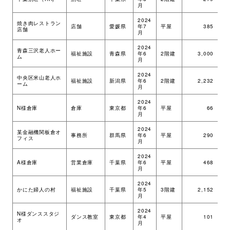
月
2024
焼き肉レストラン
店舗
愛媛県
年7
平屋
385
ツ
店舗
月
2024
青森三沢老人ホー
福祉施設
青森県
年6
2階建
3,000
ツ
ム
月
2024
中央区米山老人ホ
福祉施設
新潟県
年6
2階建
2,232
ツ
ーム
月
2024
N様倉庫
倉庫
東京都
年6
平屋
66
ツ
月
2024
某金融機関板倉オ
事務所
群馬県
年6
平屋
290
ツ
フィス
月
2024
A様倉庫
営業倉庫
千葉県
年6
平屋
468
ツ
月
2024
かにた婦人の村
福祉施設
千葉県
年5
3階建
2,152
ツ
月
2024
N様ダンススタジ
ダンス教室
東京都
年4
平屋
101
ツ
オ
月