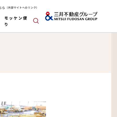
ちら
（外部サイトへのリンク）
モッケン便
り
ールドパネル
木造
算