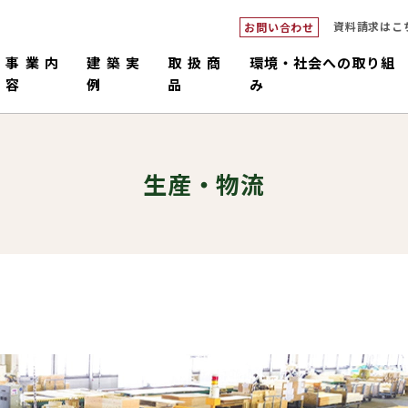
資料請求はこ
お問い合わせ
事業内
建築実
取扱商
環境・社会への取り組
容
例
品
み
生産・物流
ダブルシ
つくるピロ
倉庫・工場・店舗
中大規模
畜舎
販売・施工
コネックトラス
設計・積
国産材