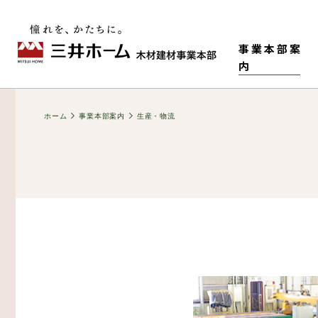
事業本部案
内
ホーム
事業本部案内
生産・物流
事業本部情報
老健・児童施設
M-HR工法（木造で
構造材
ティ）