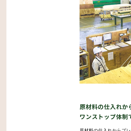
その他
生産・物流
木造倉庫・木造店舗
スマート倉庫
プレカット構造材
原材料の仕入れか
ワンストップ体制
原材料の仕入れからプレ