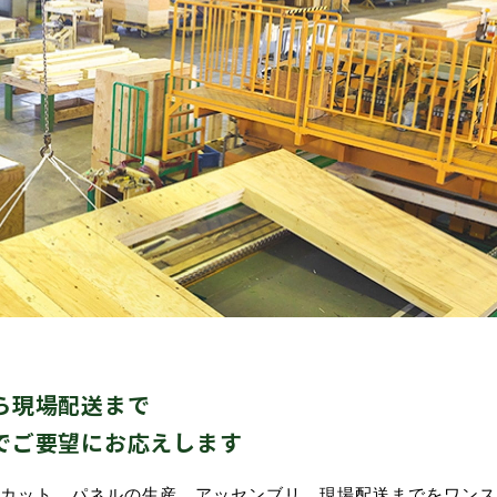
ダブルシールドパネル
造作材・
木造畜舎
タイダウンシステム
フレーム
「ロッドマン」
NLTコンテナ
ら現場配送まで
でご要望にお応えします
カット、パネルの生産、アッセンブリ、現場配送までをワンス