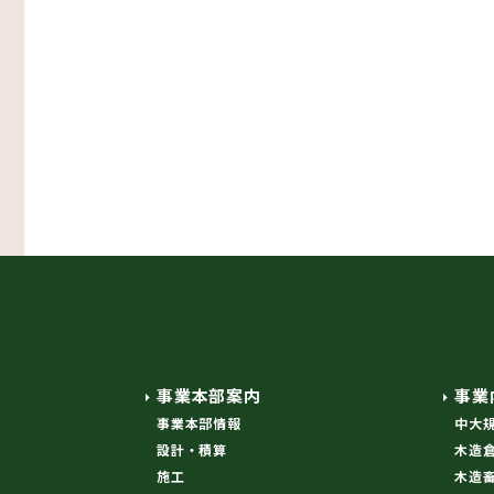
事業本部案内
事業
事業本部情報
中大
設計・積算
木造
施工
木造