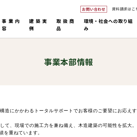
資料請求はこ
お問い合わせ
事業内
建築実
取扱商
環境・社会への取り組
容
例
品
み
事業本部情報
構造にかかわるトータルサポートでお客様のご要望にお応えす
ダブルシ
つくるピロ
倉庫・工場・店舗
中大規模
畜舎
販売・施工
コネックトラス
設計・積
国産材
して、現場での施工力を兼ね備え、木造建築の可能性を拡大。
績を重ねています。