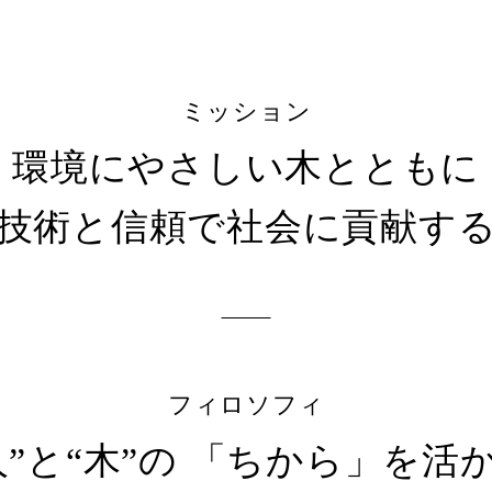
ミッション
ダブルシールドパネル
造作材・
木造畜舎
タイダウンシステム
フレーム
環境にやさしい木とともに
「ロッドマン」
技術と信頼で社会に貢献す
NLTコンテナ
フィロソフィ
人”と“木”の 「ちから」を活