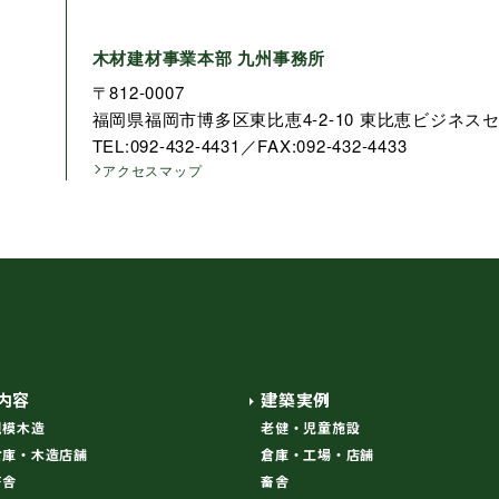
木材建材事業本部 九州事務所
〒812-0007
福岡県福岡市博多区東比恵4-2-10 東比恵ビジネスセ
TEL:092-432-4431／FAX:092-432-4433
アクセスマップ
内容
建築実例
規模木造
老健・児童施設
倉庫・木造店舗
倉庫・工場・店舗
畜舎
畜舎