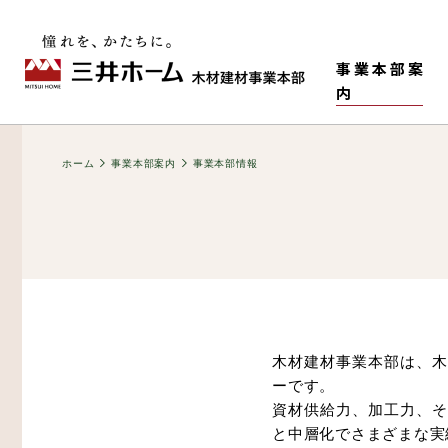
事業本部案
内
ホーム
事業本部案内
事業本部情報
木材建材事業本部は、木
事業本部情報
老健・児童施設
M-HR工法（木造で
構造材
ーです。
ティ）
資材供給力、加工力、そ
と中層化でさまざまな実