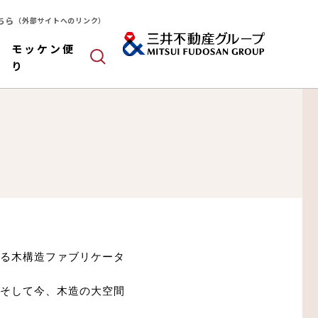
ちら
（外部サイトへのリンク）
モッケン便
り
る木構造ファブリケータ
ールドパネル
木造
算
そして今、木造の大空間