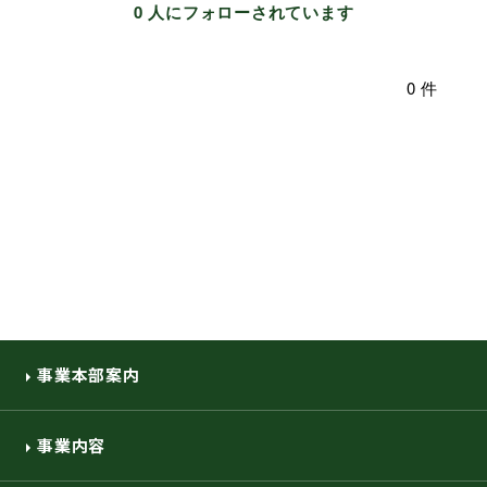
0 人にフォローされています
環境・社会への取り組み
0 件
モッケン便り
トピックス一覧
イベントレポート一覧
事業本部案内
事業内容