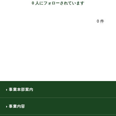
0 人にフォローされています
環境・社会への取り組み
0 件
モッケン便り
トピックス一覧
イベントレポート一覧
事業本部案内
事業内容