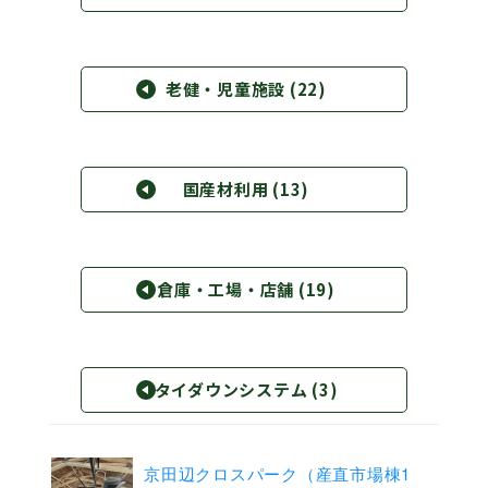
環境・社会への取り組み
老健・児童施設
(22)
モッケン便り
トピックス一覧
国産材利用
(13)
イベントレポート一覧
倉庫・工場・店舗
(19)
タイダウンシステム
(3)
京田辺クロスパーク（産直市場棟1