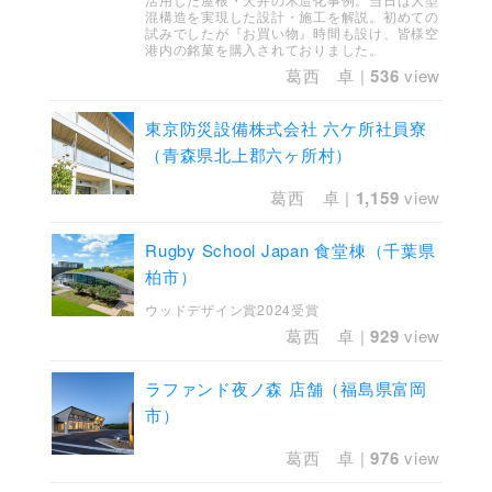
混構造を実現した設計・施工を解説。初めての
試みでしたが『お買い物』時間も設け、皆様空
港内の銘菓を購入されておりました。
葛西 卓
|
536
view
東京防災設備株式会社 六ケ所社員寮
（青森県北上郡六ヶ所村）
葛西 卓
|
1,159
view
Rugby School Japan 食堂棟（千葉県
柏市）
ウッドデザイン賞2024受賞
葛西 卓
|
929
view
ラファンド夜ノ森 店舗（福島県富岡
市）
葛西 卓
|
976
view