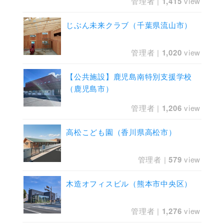
管理者
|
1,415
view
じぶん未来クラブ（千葉県流山市）
管理者
|
1,020
view
【公共施設】鹿児島南特別支援学校
（鹿児島市）
管理者
|
1,206
view
高松こども園（香川県高松市）
管理者
|
579
view
木造オフィスビル（熊本市中央区）
管理者
|
1,276
view