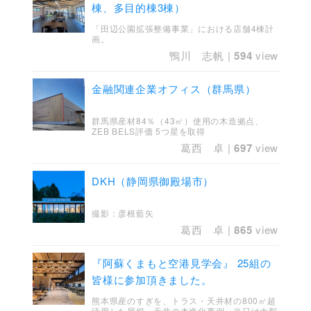
棟、多目的棟3棟）
「田辺公園拡張整備事業」における店舗4棟計
画。
鴨川 志帆
|
594
view
金融関連企業オフィス（群馬県）
群馬県産材84％（43㎥）使用の木造拠点、
ZEB BELS評価 5つ星を取得
葛西 卓
|
697
view
DKH（静岡県御殿場市）
撮影：彦根藍矢
葛西 卓
|
865
view
『阿蘇くまもと空港見学会』 25組の
皆様に参加頂きました。
熊本県産のすぎを、トラス・天井材の800㎥超
活用した屋根・天井の木造化事例。当日は大型