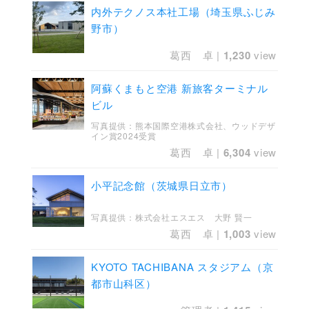
内外テクノス本社工場（埼玉県ふじみ
野市）
葛西 卓
|
1,230
view
阿蘇くまもと空港 新旅客ターミナル
ビル
写真提供：熊本国際空港株式会社、ウッドデザ
イン賞2024受賞
葛西 卓
|
6,304
view
小平記念館（茨城県日立市）
写真提供：株式会社エスエス 大野 賢一
葛西 卓
|
1,003
view
KYOTO TACHIBANA スタジアム（京
都市山科区）