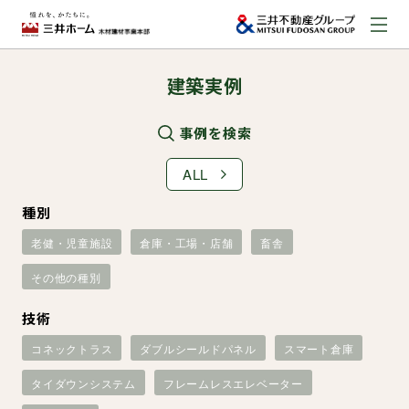
建築実例
お問い合わせ
資料請求はこちら
（外部サイトへのリンク）
事例を検索
ALL
事業本部案内
種別
老健・児童施設
倉庫・工場・店舗
畜舎
事業内容
その他の種別
建築実例
技術
コネックトラス
ダブルシールドパネル
スマート倉庫
取扱商品
タイダウンシステム
フレームレスエレベーター